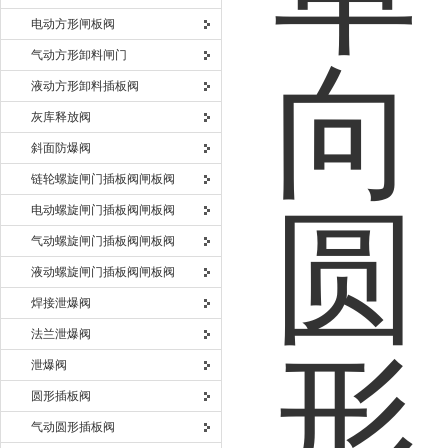
电动方形闸板阀
气动方形卸料闸门
液动方形卸料插板阀
灰库释放阀
斜面防爆阀
链轮螺旋闸门插板阀闸板阀
电动螺旋闸门插板阀闸板阀
气动螺旋闸门插板阀闸板阀
液动螺旋闸门插板阀闸板阀
焊接泄爆阀
法兰泄爆阀
泄爆阀
圆形插板阀
气动圆形插板阀