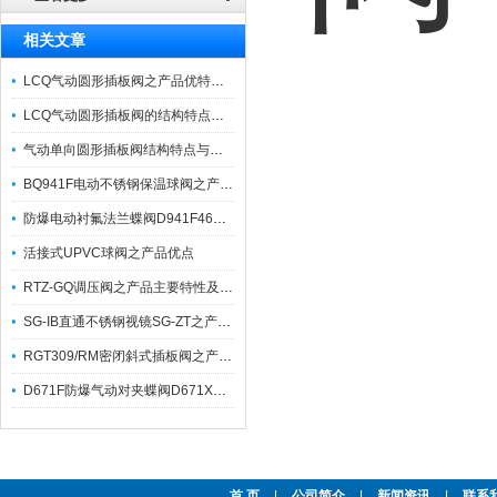
相关文章
LCQ气动圆形插板阀之产品优特点及工作原理
LCQ气动圆形插板阀的结构特点及其工作原理
气动单向圆形插板阀结构特点与工作原理
BQ941F电动不锈钢保温球阀之产品特点及性能
防爆电动衬氟法兰蝶阀D941F46之主要特点及其技术参数
活接式UPVC球阀之产品优点
RTZ-GQ调压阀之产品主要特性及其技术参数
SG-IB直通不锈钢视镜SG-ZT之产品特点及其技术特点
RGT309/RM密闭斜式插板阀之产品主要性能及尺寸
D671F防爆气动对夹蝶阀D671X之产品特点及连接尺寸
首 页
|
公司简介
|
新闻资讯
|
联系