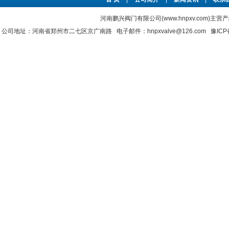
河南鹏兴阀门有限公司(www.hnpxv.com)主营
公司地址：河南省郑州市二七区京广南路 电子邮件：hnpxvalve@126.com
豫ICP