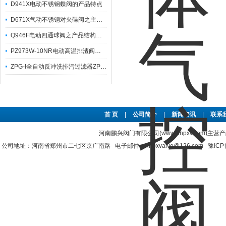
D941X电动不锈钢蝶阀的产品特点
D671X气动不锈钢对夹碟阀之主要特点及其技术参数
Q946F电动四通球阀之产品结构特点与应用简析
PZ973W-10NR电动高温排渣阀之产品主要特点与应用
ZPG-I全自动反冲洗排污过滤器ZPG-L之产品特性与应用
首 页
|
公司简介
|
新闻资讯
|
联系
河南鹏兴阀门有限公司(www.hnpxv.com)主营
公司地址：河南省郑州市二七区京广南路 电子邮件：hnpxvalve@126.com
豫ICP