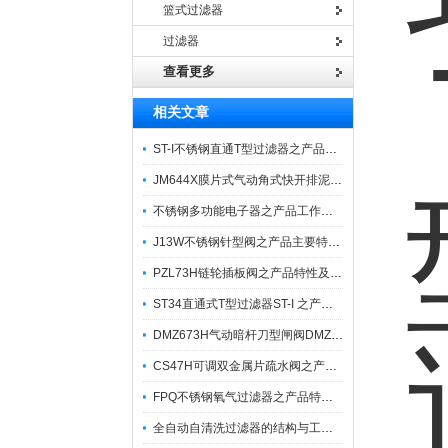
篮式过滤器
过滤器
查看更多
相关文章
ST-I不锈钢直通T型过滤器之产品特性有哪些？
JM644X膜片式气动角式快开排泥阀之产品特性与参数应用
不锈钢多功能电子器之产品工作原理
J13W不锈钢针型阀之产品主要特点及连接尺寸
PZL73H链轮插板阀之产品特性及注意事项
ST34直通式T型过滤器ST-I 之产品适用范围及工作介质
DMZ673H气动暗杆刀型闸阀DMZ673FXY之产品特点与性能
CS47H可调双金属片疏水阀之产品工作原理及特点
FPQ不锈钢氧气过滤器之产品特点及结构特性分类
全自动自清洗过滤器的结构与工作原理