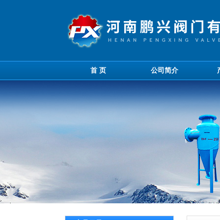
首 页
公司简介