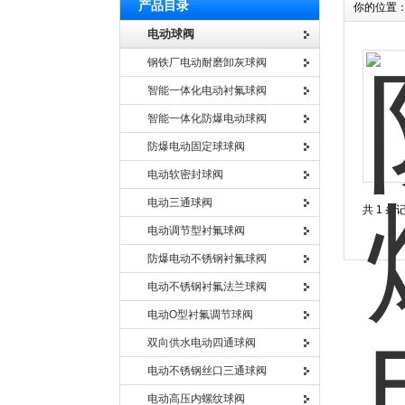
产品目录
你的位置
电动球阀
钢铁厂电动耐磨卸灰球阀
智能一体化电动衬氟球阀
智能一体化防爆电动球阀
防爆电动固定球球阀
电动软密封球阀
电动三通球阀
共 1 条
电动调节型衬氟球阀
防爆电动不锈钢衬氟球阀
电动不锈钢衬氟法兰球阀
电动O型衬氟调节球阀
双向供水电动四通球阀
电动不锈钢丝口三通球阀
电动高压内螺纹球阀