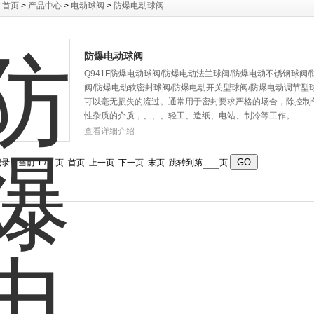
：
首页
>
产品中心
>
电动球阀
>
防爆电动球阀
防爆电动球阀
Q941F防爆电动球阀/防爆电动法兰球阀/防爆电动不锈钢球阀
阀/防爆电动软密封球阀/防爆电动开关型球阀/防爆电动调节
可以毫无损失的流过。通常用于密封要求严格的场合，除控制
性杂质的介质，、、、轻工、造纸、电站、制冷等工作。
查看详细介绍
记录，当前 1 / 1 页 首页 上一页 下一页 末页 跳转到第
页