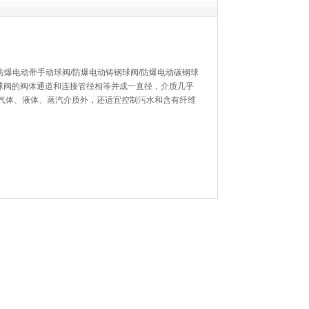
/防爆电动带手动球阀/防爆电动铸钢球阀/防爆电动碳钢球
型球阀的阀体通道和连接管径相等并成一直径，介质几乎
气体、液体、蒸汽介质外，还适宜控制污水和含有纤维