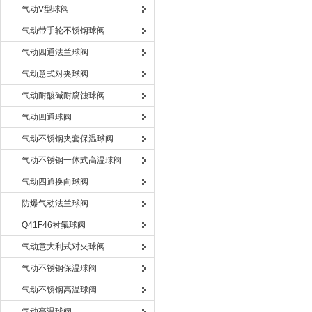
气动V型球阀
气动带手轮不锈钢球阀
气动四通法兰球阀
气动意式对夹球阀
气动耐酸碱耐腐蚀球阀
气动四通球阀
气动不锈钢夹套保温球阀
气动不锈钢一体式高温球阀
气动四通换向球阀
防爆气动法兰球阀
Q41F46衬氟球阀
气动意大利式对夹球阀
气动不锈钢保温球阀
气动不锈钢高温球阀
气动高温球阀