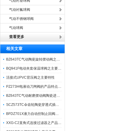
气动衬塑球阀
气动衬氟球阀
气动不锈钢球阀
气动球阀
查看更多
相关文章
BZ643TC气动陶瓷旋转摆动阀之产品特点与应用
BQ941F电动夹套保温球阀之主要特点及其注意事项
活接式UPVC背压阀之主要特性
PZ273H电液动刀闸阀的产品特点与性能规范
BZ643TC气动耐磨摆动阀陶瓷进料阀平衡阀之主要性能特点
SCZ573TC伞齿轮陶瓷穿透式插板阀之产品优特点与应用
BFDZ701X液力自动控制止回阀之产品特点及其工作原理
XXG-C2直角式连接过滤器之产品特性及其技术参数