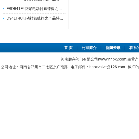
FBD941F4防爆电动衬氟蝶阀之产品特点及应用
D941F46电动衬氟蝶阀之产品特性及执行机构特点
首 页
|
公司简介
|
新闻资讯
|
联系
河南鹏兴阀门有限公司(www.hnpxv.com)主营
公司地址：河南省郑州市二七区京广南路 电子邮件：hnpxvalve@126.com
豫ICP