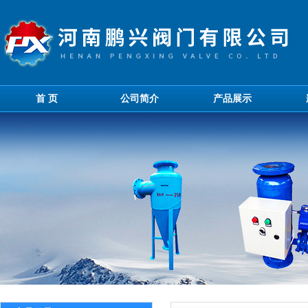
首 页
公司简介
产品展示