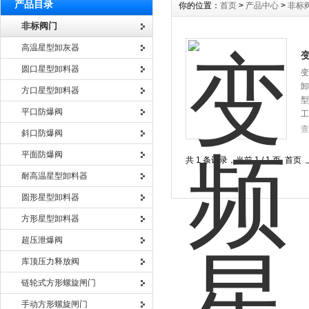
产品目录
你的位置：
首页
>
产品中心
>
非标
非标阀门
高温星型卸灰器
圆口星型卸料器
变
卸
方口星型卸料器
型
平口防爆阀
工
查
斜口防爆阀
平面防爆阀
共 1 条记录，当前 1 / 1 页 
耐高温星型卸料器
圆形星型卸料器
方形星型卸料器
超压泄爆阀
库顶压力释放阀
链轮式方形螺旋闸门
手动方形螺旋闸门