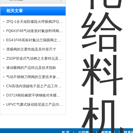
相关文章
ZFQ-1全天候防爆阻火呼吸阀ZFQ-I之产品特点及维护保养
FQ641F46气动釜底衬氟放料球阀之产品主要用途与设计特点
EG41F46英标衬氟法兰隔膜阀之产品特点与性能参数
泄爆阀的主要性能及其外形尺寸
ZSGP管道式气动阀之主要特点及其技术性能
液动蝶阀的产品特点及技术指标
气动不锈钢刀闸阀的主要技术参数和性能
CN高强内强磁电子器之产品工作原理剖析
D371X蜗轮橡胶不锈钢板对夹蝶阀之产品优特点有哪些？
UPVC气囊式脉动阻尼器之产品功能及适用温度
首 页
|
公司简介
|
新闻资讯
|
联系