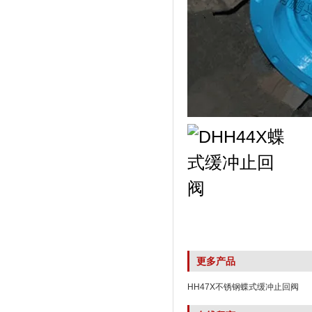
更多产品
HH47X不锈钢蝶式缓冲止回阀