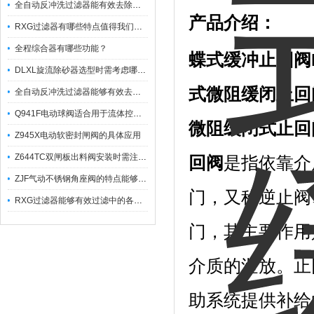
全自动反冲洗过滤器能有效去除过滤介质上的杂质
产品介绍：
RXG过滤器有哪些特点值得我们选择？
全程综合器有哪些功能？
蝶式缓冲止回阀
DLXL旋流除砂器选型时需考虑哪些因素？
式微阻缓闭止回
全自动反冲洗过滤器能够有效去除不同粒径的固体杂
Q941F电动球阀适合用于流体控制需要迅速反应的场合
微阻缓闭式止回
Z945X电动软密封闸阀的具体应用
Z644TC双闸板出料阀安装时需注意哪些事项？
回阀
是指依靠介
ZJF气动不锈钢角座阀的特点能够稳定地控制介质流量
门，又称逆止阀
RXG过滤器能够有效过滤中的各种杂质
门，其主要作用
介质的泄放。止
助系统提供补给