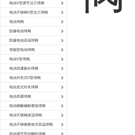
电动V型调节法兰球阀
电动不锈钢V型法兰球阀
电动球阀
防爆电动球阀
防爆电动高温球阀
智能型电动球阀
电动V型球阀
电动四通换向球阀
电动对夹式V型球阀
电动意式对夹球阀
电动四通球阀
电动耐酸碱耐腐蚀球阀
电动不锈钢保温球阀
电动不锈钢整体式高温球阀
电动调节型内螺纹球阀