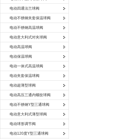
电动四通法兰球阀
电动不锈钢夹套保温球阀
电动不锈钢高温球阀
电动意大利式对夹球阀
电动高温球阀
电动保温球阀
电动一体式高温球阀
电动夹套保温球阀
电动超薄型球阀
电动高压三通内螺纹球阀
电动不锈钢Y型三通球阀
电动意大利式薄型球阀
电动球形调节阀
电动120度Y型三通球阀