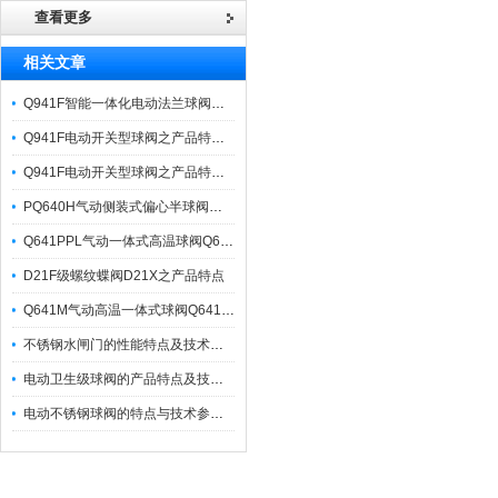
查看更多
相关文章
Q941F智能一体化电动法兰球阀之产品特点及其技术参数
Q941F电动开关型球阀之产品特点及注意事项
Q941F电动开关型球阀之产品特点及其技术参数和性能
PQ640H气动侧装式偏心半球阀之产品特点及外形尺寸
Q641PPL气动一体式高温球阀Q641M之产品特点与性能应用
D21F级螺纹蝶阀D21X之产品特点
Q641M气动高温一体式球阀Q641PPL之产品特点及应用
不锈钢水闸门的性能特点及技术参数
电动卫生级球阀的产品特点及技术参数性能
电动不锈钢球阀的特点与技术参数及注意事项