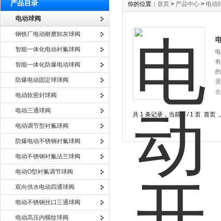
产品目录
你的位置：
首页
>
产品中心
>
电动
电动球阀
钢铁厂电动耐磨卸灰球阀
智能一体化电动衬氟球阀
电
有
智能一体化防爆电动球阀
的
防爆电动固定球球阀
灵
查
电动软密封球阀
电动三通球阀
共 1 条记录，当前 1 / 1 页 
电动调节型衬氟球阀
防爆电动不锈钢衬氟球阀
电动不锈钢衬氟法兰球阀
电动O型衬氟调节球阀
双向供水电动四通球阀
电动不锈钢丝口三通球阀
电动高压内螺纹球阀