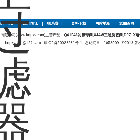
公司简介
|
新闻资讯
|
联系我们
|
资料下载
|
网站地图
|
返回首页
限公司(www.hnpxv.com)主营产品：
Q41F46衬氟球阀,X44W三通旋塞阀,D971
xvalve@126.com
豫ICP备20022281号-1
总访问量：1058909 ©2018