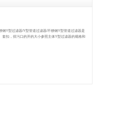
锈钢Y型过滤器/Y型管道过滤器/不锈钢Y型管道过滤器是
、套扣，排污口的开的大小参照主体Y型过滤器的规格和