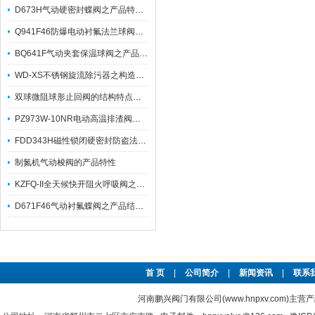
D673H气动硬密封蝶阀之产品特点与应用附件选项
Q941F46防爆电动衬氟法兰球阀之产品特点与技术参数应用
BQ641F气动夹套保温球阀之产品特性与应用
WD-XS不锈钢旋流除污器之构造原理及工艺流程与参数
双球微阻球形止回阀的结构特点及其技术参数
PZ973W-10NR电动高温排渣阀之主要特点及其性能规范
FDD343H磁性锁闭硬密封防盗法兰蝶阀之产品应用
制氮机气动梭阀的产品特性
KZFQ-II全天候快开阻火呼吸阀之产品优点及维护保养
D671F46气动衬氟蝶阀之产品结构特点及气动执行器参数
首 页
|
公司简介
|
新闻资讯
|
联系
河南鹏兴阀门有限公司(www.hnpxv.com)主营