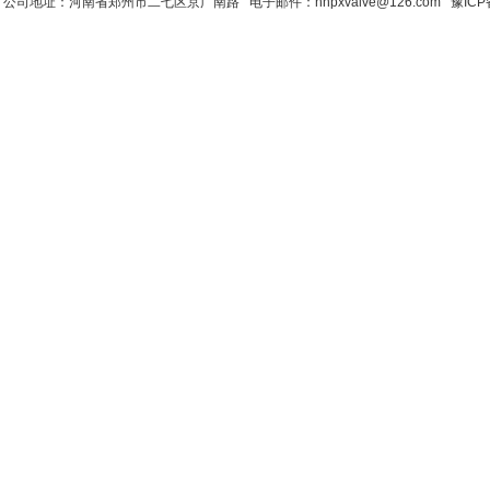
公司地址：河南省郑州市二七区京广南路 电子邮件：hnpxvalve@126.com
豫ICP