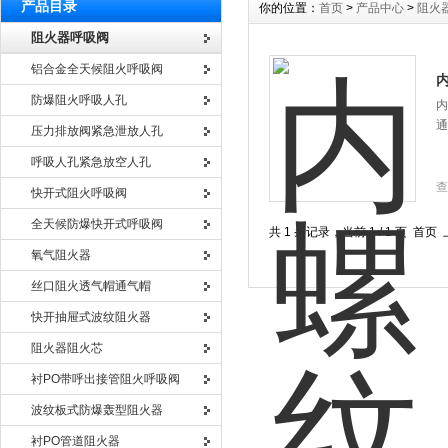
产品目录
你的位置：
首页
>
产品中心
>
阻火
阻火器呼吸阀
铝合金全天候阻火呼吸阀
防爆阻火呼吸人孔
内
通
压力排放阀紧急泄放人孔
呼吸人孔紧急放空人孔
查
快开式阻火呼吸阀
全天候防爆快开式呼吸阀
共 1 条记录，当前 1 / 1 页 
氧气阻火器
丝口阻火透气帽通气帽
快开抽屉式波纹阻火器
阻火器阻火芯
衬PO带呼出接管阻火呼吸阀
波纹板式防爆轰型阻火器
衬PO管道阻火器