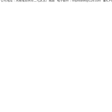
公司地址：河南省郑州市二七区京广南路 电子邮件：hnpxvalve@126.com
豫ICP