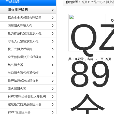
产品目录
你的位置：
首页
>
产品中心
>
阻火
阻火器呼吸阀
铝合金全天候阻火呼吸阀
Q
防爆阻火呼吸人孔
Q
置
压力排放阀紧急泄放人孔
呼吸人孔紧急放空人孔
查
快开式阻火呼吸阀
全天候防爆快开式呼吸阀
共 1 条记录，当前 1 / 1 页 
氧气阻火器
丝口阻火透气帽通气帽
快开抽屉式波纹阻火器
阻火器阻火芯
衬PO带呼出接管阻火呼吸阀
波纹板式防爆轰型阻火器
衬PO管道阻火器