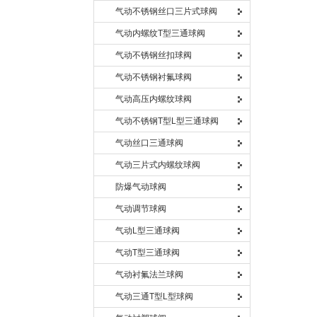
气动不锈钢丝口三片式球阀
气动内螺纹T型三通球阀
气动不锈钢丝扣球阀
气动不锈钢衬氟球阀
气动高压内螺纹球阀
气动不锈钢T型L型三通球阀
气动丝口三通球阀
气动三片式内螺纹球阀
防爆气动球阀
气动调节球阀
气动L型三通球阀
气动T型三通球阀
气动衬氟法兰球阀
气动三通T型L型球阀