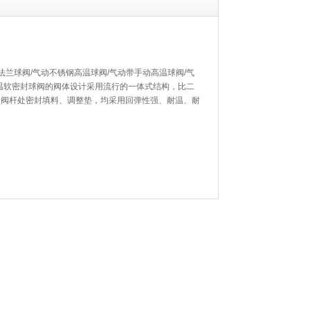
温法兰球阀/气动不锈钢高温球阀/气动带手动高温球阀/气
高温软密封球阀的阀体设计采用流行的一体式结构，比二
。阀杆处密封填料、调整垫，均采用回弹性强、耐温、耐