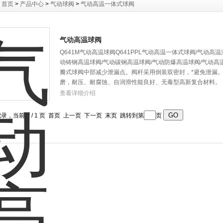
：
首页
>
产品中心
>
气动球阀
>
气动高温一体式球阀
气动高温球阀
Q641M气动高温球阀Q641PPL气动高温一体式球阀/气动高
动铸钢高温球阀/气动碳钢高温球阀/气动防爆高温球阀/气动
瓣式球阀中部减少泄漏点。阀杆采用倒装双密封，*避免泄漏
磨，耐压、耐腐蚀、自润滑性能良好、无毒型高新复合材料。
查看详细介绍
记录，当前 1 / 1 页 首页 上一页 下一页 末页 跳转到第
页