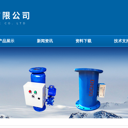
产品展示
新闻资讯
资料下载
技术支