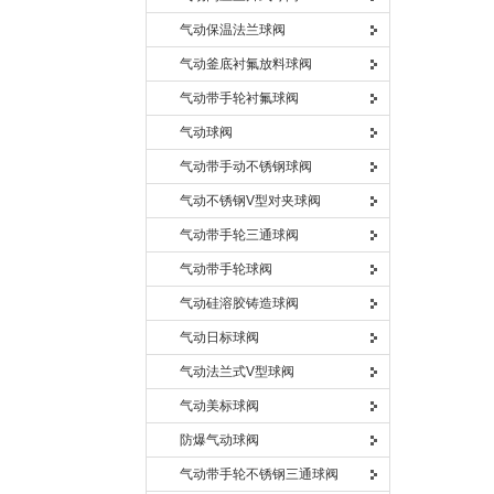
气动保温法兰球阀
气动釜底衬氟放料球阀
气动带手轮衬氟球阀
气动球阀
气动带手动不锈钢球阀
气动不锈钢V型对夹球阀
气动带手轮三通球阀
气动带手轮球阀
气动硅溶胶铸造球阀
气动日标球阀
气动法兰式V型球阀
气动美标球阀
防爆气动球阀
气动带手轮不锈钢三通球阀