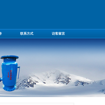
持
联系方式
访客留言