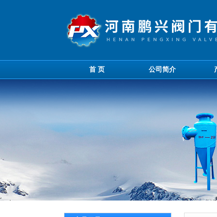
首 页
公司简介