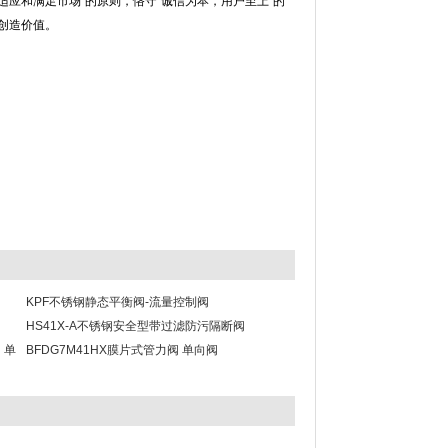
适应和满足市场”的原则，恪守“诚信为本，用户至上”的
创造价值。
KPF不锈钢静态平衡阀-流量控制阀
HS41X-A不锈钢安全型带过滤防污隔断阀
 单
BFDG7M41HX膜片式管力阀 单向阀