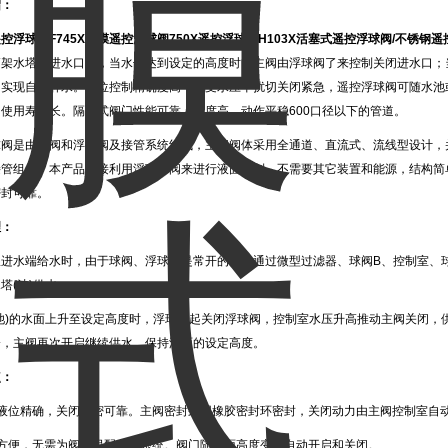
绍：
遥控浮球阀
F745X
隔膜遥控浮球阀
750X
遥控浮球阀
H103X
活塞式遥控浮球阀
/
不锈钢遥
高架水塔的进水口处，当水位达到设定的高度时，主阀由浮球阀了来控制关闭进水口；
，实现自动补水。液位控制精确度高，不受水压干扰切关闭紧急，遥控浮球阀可随水池
使用寿命长。隔膜式阀门性能可靠。强度高，动作平稳600口径以下的管道。
球阀是由主阀和浮球阀及接管系统组成，主阀阀体采用全通道、直流式、流线型设计，
接管组成。本产品直接利用浮球导阀来进行液面控制，不需要其它装置和能源，结构简
密封可靠。
理：
从进水端给水时，由于球阀、浮球阀是常开的，水通过微型过滤器、球阀B、控制室、
塔(池)供水。
(池)的水面上升至设定高度时，浮球浮起关闭浮球阀，控制室水压升高推动主阀关闭，
降，主阀再次开启继续供水，保持液面的设定高度。
点：
制液位精确，关闭严密可靠。主阀密封采用橡胶密封环密封，关闭动力由主阀控制室自
作方便，无需为阀门另配电控系统。阀门随液面高度变化自动开启和关闭。