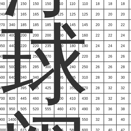
240
270
150
150
150
110
110
110
18
18
18
240
270
165
165
165
125
125
125
20
20
20
270
340
185
185
185
145
145
145
20
20
22
300
400
200
200
200
160
160
160
22
22
24
350
440
220
220
235
180
180
190
24
24
24
400
460
250
250
270
210
210
220
26
26
26
480
500
285
285
300
240
240
250
26
26
28
500
640
340
340
360
295
295
310
28
30
30
605
690
395
405
425
350
355
370
28
32
32
700
820
445
460
485
400
410
430
28
32
34
800
950
505
520
555
460
470
490
30
36
38
900
1400
565
580
620
515
525
550
32
38
40
000
1580
615
640
670
565
585
600
32
40
42