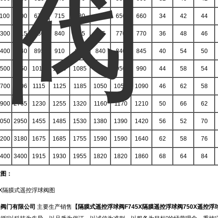
100
1600
670
715
730
620
650
660
34
42
44
300
1815
780
840
845
725
770
770
36
48
46
400
2040
895
910
960
840
840
845
40
54
50
500
2350
1015
1025
1085
950
950
990
44
58
54
700
2606
1115
1125
1185
1050
1050
1090
46
62
58
900
2765
1230
1255
1320
1160
1170
1210
50
66
62
050
2950
1455
1485
1530
1380
1390
1420
56
52
70
200
3180
1675
1685
1755
1590
1590
1640
62
58
76
400
3400
1915
1930
1955
1820
1820
1860
68
64
84
意图：
兴阀门有限公司
主要生产销售
【隔膜式遥控浮球阀
F745X
隔膜遥控浮球阀
750X
遥控浮