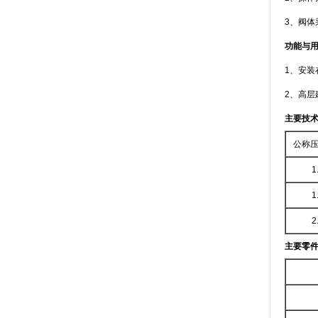
3、阀
功能与
1、安
2、高
主要技
公称压(
1
1
2
主要零