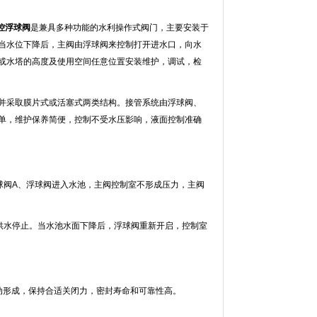
控浮球阀
是兼具多种功能的水利操作式阀门，主要安装于
当水位下降后，主阀由浮球阀来控制打开进水口，向水
或水塔的高度及使用空间任意位置安装维护，调试，检
并采取膜片式或活塞式两类结构。接管系统由浮球阀、
单，维护保养简便，控制不受水压影响，液面控制准确
球阀A、浮球阀进入水池，主阀控制室不形成压力，主阀
供水停止。当水池水面下降后，浮球阀重新开启，控制室
动形成，保持合适关闭力，密封寿命和可靠性高。