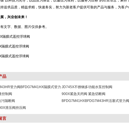
循“以科技为先导，以品质为保证，以诚信为准则，以服务为目标”的经营理念，秉持“
坚持追求品质，精益求精，快速务实，努力为新老客户提供可靠的产品与服务，为客户
发展，兴业创未来！
所有文字、数据、图片仅供参考。
产品
M43HR管力阀BFDG7M41HX隔膜式管力
JD745X不锈钢多功能水泵控制阀
流量控制阀
900X紧急关闭阀 紧急切断阀
X防污隔断阀
BFDG7M41HXBFDG7M43HR活塞式管力阀
00X泄压阀持压阀
向阀
留言