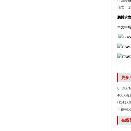
司始终遵
信念，
鹏搏求
本文中
更多
BFDG7
阀
400X
HS41
不锈钢5
在线