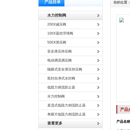
产品目录
你的位置
水力控制阀
200X减压阀
100X遥控浮球阀
500X泄压阀
安全泄压持压阀
电动调流调压阀
隔膜式安全泄压持压阀
双封自净式水封阀
低阻力倒流防止器
水力控制阀
直流式低阻力倒流防止器
产品
单膜片低阻力倒流防止器
产品名称
查看更多