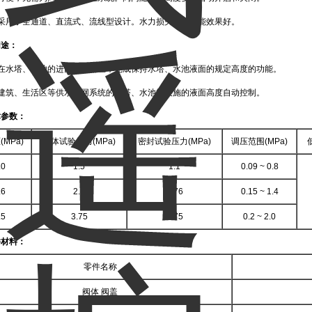
体采用了全通道、直流式、流线型设计。水力损失小，节能效果好。
用途：
装在水塔、水池的进口端管路上，完成保持水塔、水池液面的规定高度的功能。
层建筑、生活区等供水管网系统的水塔、水池等设施的液面高度自动控制。
术参数：
MPa)
壳体试验压力(MPa)
密封试验压力(MPa)
调压范围(MPa)
.0
1.5
1.1
0.09 ~ 0.8
.6
2.4
1.76
0.15 ~ 1.4
.5
3.75
2.75
0.2 ~ 2.0
件材料：
零件名称
阀体 阀盖