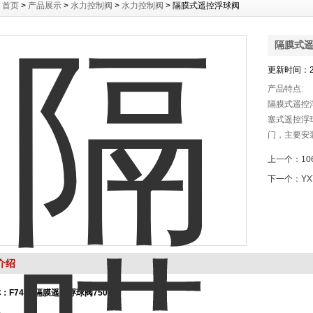
：
首页
>
产品展示
>
水力控制阀
>
水力控制阀
> 隔膜式遥控浮球阀
隔膜式
更新时间：20
产品特点:
隔膜式遥控浮
塞式遥控浮
门，主要安
口。
上一个：
1
下一个：
Y
介绍
：F745X隔膜遥控浮球阀750X