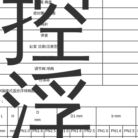
阀座 阀盘
密封圈 O型圈
阀杆
弹簧
缸套 活塞(活塞型)
膜片(膜片型)
调节阀 球阀
过滤器
寸：
D
L
H
D1 mm
b mm
mm
mm
mm
PN1.0
PN1.6
PN2.5
PN1.0
PN1.6
PN2.5
PN1.0
PN1.6
PN2.5