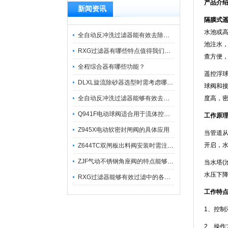
产品介
新闻资讯
隔膜式
水池或
全自动反冲洗过滤器能有效去除过滤介质上的杂质
池注水
RXG过滤器有哪些特点值得我们选择？
查方便，
全程综合器有哪些功能？
遥控浮
DLXL旋流除砂器选型时需考虑哪些因素？
球阀和
全自动反冲洗过滤器能够有效去除不同粒径的固体杂
度高，
Q941F电动球阀适合用于流体控制需要迅速反应的场合
工作原
Z945X电动软密封闸阀的具体应用
当管道
开启，水
Z644TC双闸板出料阀安装时需注意哪些事项？
ZJF气动不锈钢角座阀的特点能够稳定地控制介质流量
当水塔
水压下
RXG过滤器能够有效过滤中的各种杂质
工作特
1、控
2、操