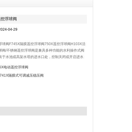
遥控浮球阀
24-04-29
球阀F745X隔膜遥控浮球阀750X遥控浮球阀H103X活
球阀/不锈钢遥控浮球阀是兼具多种功能的水利操作式阀
装于水池或高架水塔的进水口处，控制关闭或开启进水
06X电动遥控浮球阀
X741X隔膜式可调减压稳压阀