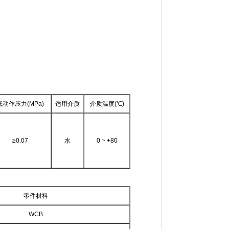
低动作压力(MPa)
适用介质
介质温度(℃)
≥0.07
水
0 ~ +80
零件材料
WCB