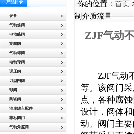
产品目录
你的位置：
首页
制介质流量
设备
气动蝶阀
ZJF气
电动蝶阀
旋塞阀
气动球阀
电动球阀
调压阀
ZJF气动不
刀型闸阀
等。该阀门采
球阀
点，各种腐蚀
陶瓷阀
油库罐车配件
设计，阀体和
非标阀门
动。阀门主要
气动角座阀