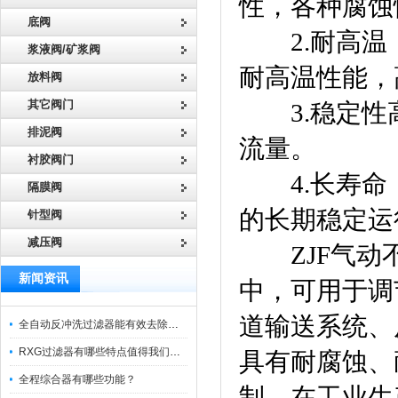
性，各种腐蚀
底阀
2.耐高温
浆液阀/矿浆阀
耐高温性能，
放料阀
其它阀门
3.稳定性
排泥阀
流量。
衬胶阀门
4.长寿命
隔膜阀
的长期稳定运
针型阀
减压阀
ZJF气动不
新闻资讯
中，可用于调
道输送系统、
全自动反冲洗过滤器能有效去除过滤介质上的杂质
RXG过滤器有哪些特点值得我们选择？
具有耐腐蚀、
全程综合器有哪些功能？
制。在工业生