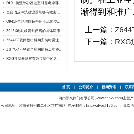
DLXL旋流除砂器选型时需考虑哪些因素？
渐得到和推广
全自动反冲洗过滤器能够有效去除不同粒径的固体杂
Q941F电动球阀适合用于流体控制需要迅速反应的场合
上一篇：
Z6
Z945X电动软密封闸阀的具体应用
下一篇：
RX
Z644TC双闸板出料阀安装时需注意哪些事项？
ZJF气动不锈钢角座阀的特点能够稳定地控制介质流量
RXG过滤器能够有效过滤中的各种杂质
首 页
|
公司简介
|
新闻资讯
|
联系
河南鹏兴阀门有限公司(www.hnpxv.com)主营
公司地址：河南省郑州市二七区京广南路 电子邮件：hnpxvalve@126.com
豫ICP