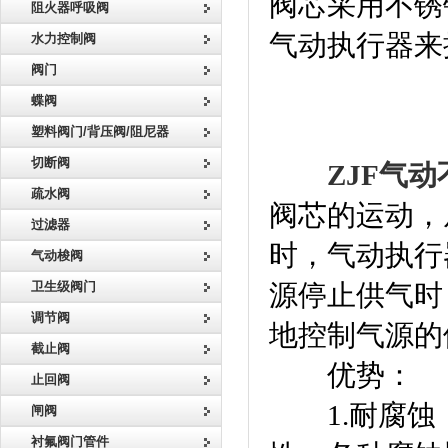
阀芯采用不锈
阻火器呼吸阀
气动执行器来
水力控制阀
阀门
蝶阀
塑料阀门/背压阀/阻尼器
切断阀
ZJF气
疏水阀
阀芯的运动，
过滤器
时，气动执行
气动梭阀
卫生级阀门
源停止供气时
调节阀
地控制气源的
截止阀
优势：
止回阀
1.耐腐蚀
闸阀
衬氟阀门管件