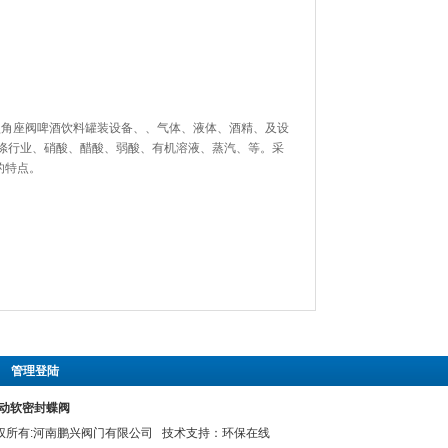
Y型角座阀啤酒饮料罐装设备、、气体、液体、酒精、及设
涤行业、硝酸、醋酸、弱酸、有机溶液、蒸汽、等。采
的特点。
|
管理登陆
X电动软密封蝶阀
 版权所有:河南鹏兴阀门有限公司 技术支持：
环保在线