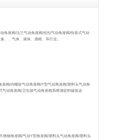
气动角座阀/法兰气动角座阀/丝扣气动角座阀/快装式气动
设备、、气体、液体、酒精、等行业。
角座阀/内螺纹气动角座阀/Y型气动角座阀/塑料头气动角
接式气动角座阀/卫生级气动角座阀系啤酒饮料罐装设
不锈钢角座阀/气动Y型角座阀/塑料头气动角座阀/塑料头