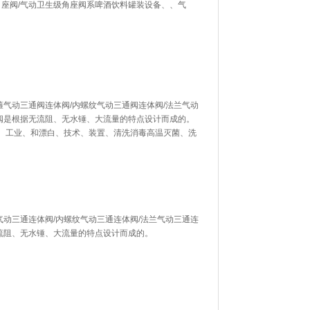
角座阀/气动卫生级角座阀系啤酒饮料罐装设备、、气
箍气动三通阀连体阀/内螺纹气动三通阀连体阀/法兰气动
体阀是根据无流阻、无水锤、大流量的特点设计而成的。
、工业、和漂白、技术、装置、清洗消毒高温灭菌、洗
气动三通连体阀/内螺纹气动三通连体阀/法兰气动三通连
无流阻、无水锤、大流量的特点设计而成的。