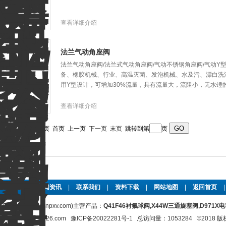
查看详细介绍
法兰气动角座阀
法兰气动角座阀/法兰式气动角座阀/气动不锈钢角座阀/气动
备、橡胶机械、行业、高温灭菌、发泡机械、水及污、漂白洗
用Y型设计，可增加30%流量，具有流量大，流阻小，无水锤
查看详细介绍
条记录，当前 1 / 2 页 首页 上一页
下一页
末页
跳转到第
页
公司简介
|
新闻资讯
|
联系我们
|
资料下载
|
网站地图
|
返回首页
限公司(www.hnpxv.com)主营产品：
Q41F46衬氟球阀,X44W三通旋塞阀,D971
xvalve@126.com
豫ICP备20022281号-1
总访问量：1053284 ©2018