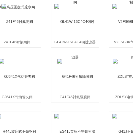
Z41F46衬氟闸阀
GL41W-16C4C4钢过滤器
V2FSGB
GJ641X气动管夹阀
G41F46衬氟隔膜阀
ZDLSY电