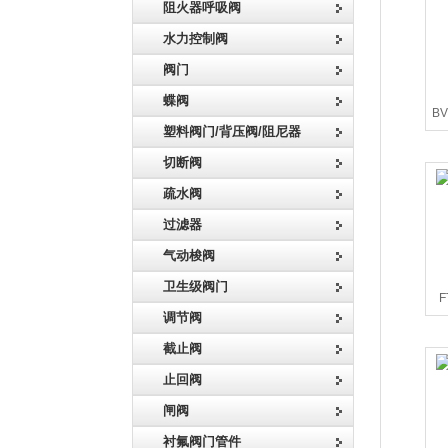
阻火器呼吸阀
水力控制阀
阀门
蝶阀
B
塑料阀门/背压阀/阻尼器
切断阀
疏水阀
过滤器
气动梭阀
卫生级阀门
调节阀
截止阀
止回阀
闸阀
衬氟阀门管件