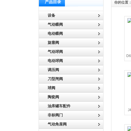
产品目录
你的位置
设备
气动蝶阀
电动蝶阀
旋塞阀
气动球阀
D
电动球阀
调压阀
刀型闸阀
球阀
陶瓷阀
油库罐车配件
J
非标阀门
气动角座阀