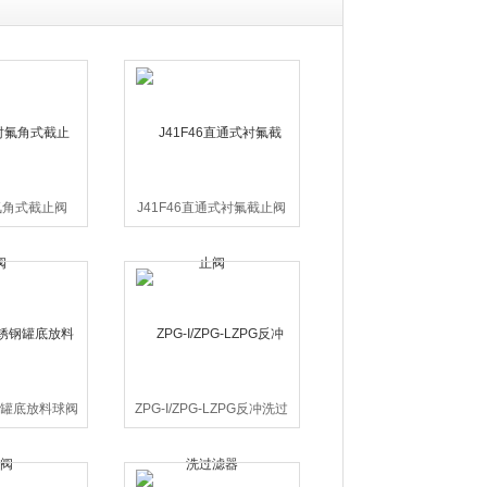
衬氟角式截止阀
J41F46直通式衬氟截止阀
钢罐底放料球阀
ZPG-I/ZPG-LZPG反冲洗过
滤器