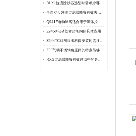
DLXL旋流除砂器选型时需考虑哪些因素？
全自动反冲洗过滤器能够有效去除不同粒径的固体杂
Q941F电动球阀适合用于流体控制需要迅速反应的场合
Z945X电动软密封闸阀的具体应用
Z644TC双闸板出料阀安装时需注意哪些事项？
ZJF气动不锈钢角座阀的特点能够稳定地控制介质流量
RXG过滤器能够有效过滤中的各种杂质