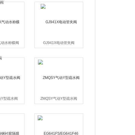
K气动水称蝶阀
GJ941X电动管夹阀
动Y型疏水阀
ZMQSY气动Y型疏水阀