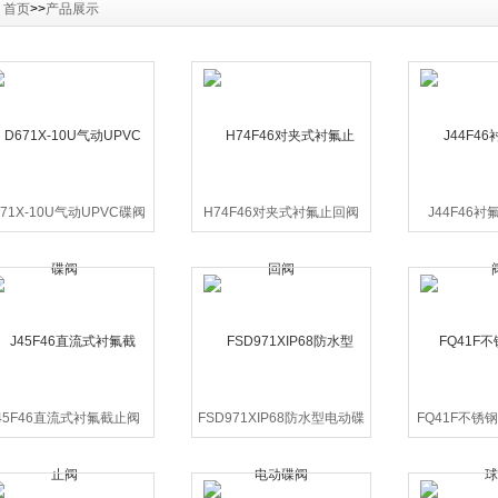
：
首页
>>
产品展示
671X-10U气动UPVC碟阀
H74F46对夹式衬氟止回阀
J44F46
45F46直流式衬氟截止阀
FSD971XIP68防水型电动碟
FQ41F不锈
阀