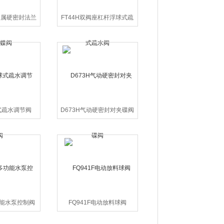
金属硬密封法兰
FT44H双阀座杠杆浮球式疏
阀
水阀
式疏水调节阀
D673H气动硬密封对夹碟阀
功能水泵控制阀
FQ941F电动放料球阀