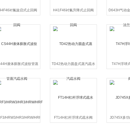
44F46衬氟旋启式止回阀
H41F46衬氟升降式止回阀
D643H气动
蝶
S44H液体膨胀式波纹管蒸
TD42热动力圆盘式蒸汽疏水
T47H浮球
汽疏水阀
阀
F3/HRW3/HR3/HRW/HRF
FT14H杠杆浮球式疏水阀
JD745X多
高温高压圆盘式疏水阀