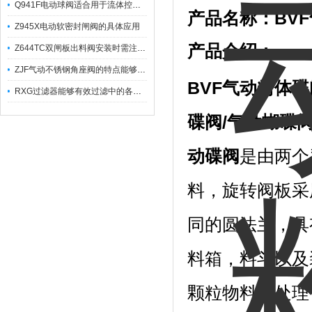
Q941F电动球阀适合用于流体控制需要迅速反应的场合
产品名称：BV
Z945X电动软密封闸阀的具体应用
产品介绍：
Z644TC双闸板出料阀安装时需注意哪些事项？
ZJF气动不锈钢角座阀的特点能够稳定地控制介质流量
BVF
气动粉体碟
RXG过滤器能够有效过滤中的各种杂质
碟阀/气动蝴碟
动碟阀
是由两个
料，旋转阀板采
同的圆法兰，具
料箱，料斗以及
颗粒物料的处理