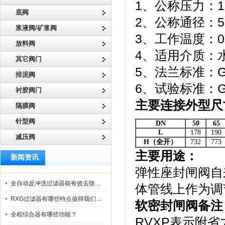
1、公称压力：1.0
底阀
2、公称通径：50 
浆液阀/矿浆阀
3、工作温度：0℃
放料阀
4、适用介质：
其它阀门
5、法兰标准：GB/
排泥阀
6、试验标准：GB1
衬胶阀门
主要连接外型尺
隔膜阀
针型阀
DN
50
65
L
178
190
减压阀
H
（全
开）
732
773
主要用途：
新闻资讯
弹性座封闸阀自
全自动反冲洗过滤器能有效去除过滤介质上的杂质
体管线上作为调
RXG过滤器有哪些特点值得我们选择？
软密封闸阀备注
全程综合器有哪些功能？
RVXP表示附省