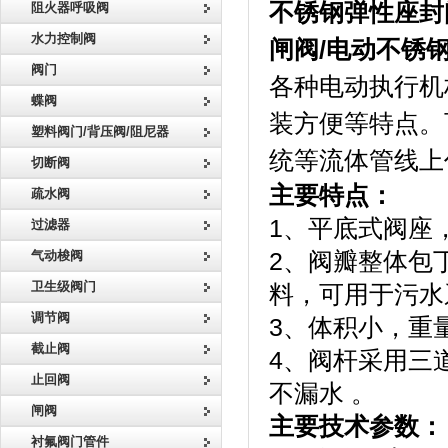
不锈钢弹性座封
阻火器呼吸阀
水力控制阀
闸阀
/
电动不锈
阀门
各种电动执行机
蝶阀
装方便等特点。
塑料阀门/背压阀/阻尼器
统等流体管线上
切断阀
主要特点：
疏水阀
1、平底式阀座
过滤器
气动梭阀
2、阀瓣整体包
卫生级阀门
料，可用于污水
调节阀
3、体积小，重
截止阀
4、阀杆采用三
止回阀
不漏水 。
闸阀
主要技术参数：
衬氟阀门管件