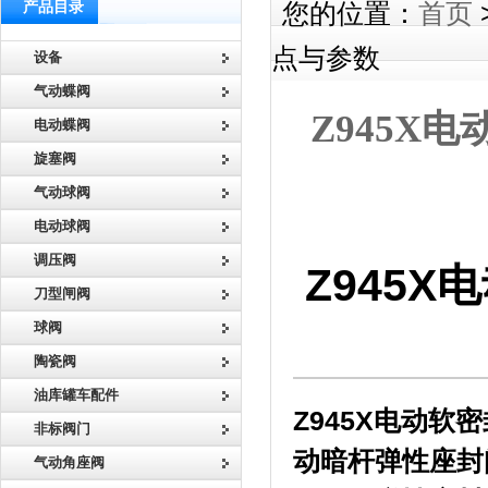
产品目录
您的位置：
首页
点与参数
设备
气动蝶阀
Z945X
电动蝶阀
旋塞阀
气动球阀
电动球阀
调压阀
Z945
刀型闸阀
球阀
陶瓷阀
油库罐车配件
Z945X
电动软密
非标阀门
动暗杆弹性座封
气动角座阀