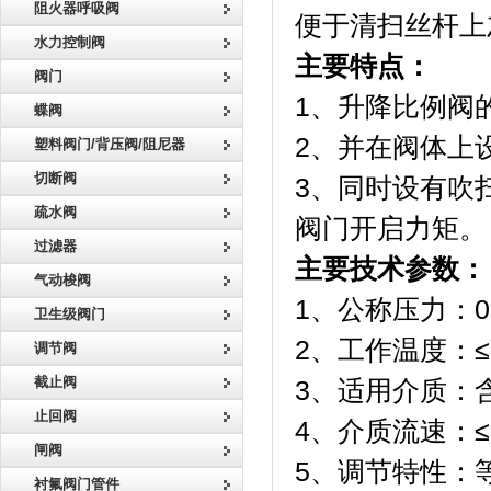
阻火器呼吸阀
便于清扫丝杆上
水力控制阀
主要特点：
阀门
1、升降比例阀
蝶阀
2、并在阀体上
塑料阀门/背压阀/阻尼器
切断阀
3、同时设有吹
疏水阀
阀门开启力矩。
过滤器
主要技术参数：
气动梭阀
1、公称压力：0.
卫生级阀门
2、工作温度：≤1
调节阀
截止阀
3、适用介质：
止回阀
4、介质流速：≤2
闸阀
5、调节特性：
衬氟阀门管件