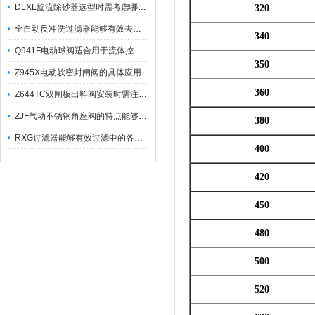
DLXL旋流除砂器选型时需考虑哪些因素？
320
全自动反冲洗过滤器能够有效去除不同粒径的固体杂
340
Q941F电动球阀适合用于流体控制需要迅速反应的场合
350
Z945X电动软密封闸阀的具体应用
360
Z644TC双闸板出料阀安装时需注意哪些事项？
ZJF气动不锈钢角座阀的特点能够稳定地控制介质流量
380
RXG过滤器能够有效过滤中的各种杂质
400
420
450
480
500
520