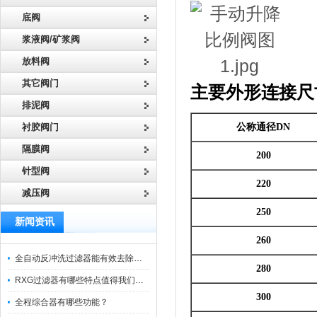
底阀
浆液阀/矿浆阀
放料阀
其它阀门
主要外形连接尺
排泥阀
衬胶阀门
公称通径DN
隔膜阀
200
针型阀
220
减压阀
250
新闻资讯
260
全自动反冲洗过滤器能有效去除过滤介质上的杂质
280
RXG过滤器有哪些特点值得我们选择？
300
全程综合器有哪些功能？