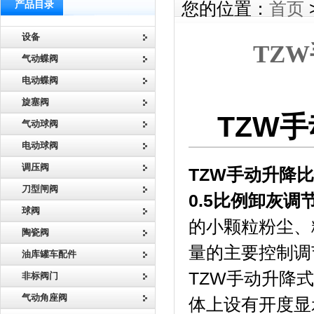
产品目录
您的位置：
首页
设备
TZ
气动蝶阀
电动蝶阀
旋塞阀
TZW
气动球阀
电动球阀
调压阀
TZW
手动升降比
刀型闸阀
0.5比例卸灰调
球阀
的小颗粒粉尘、
陶瓷阀
量的主要控制调
油库罐车配件
TZW手动升降
非标阀门
气动角座阀
体上设有开度显