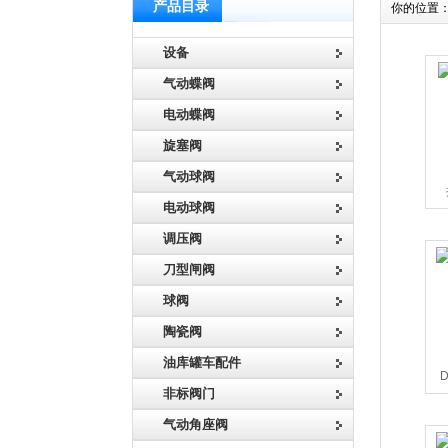
产品目录
你的位置
设备
气动蝶阀
电动蝶阀
旋塞阀
气动球阀
电动球阀
调压阀
刀型闸阀
球阀
陶瓷阀
油库罐车配件
非标阀门
气动角座阀