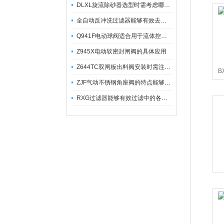
DLXL旋流除砂器选型时需考虑哪些因素？
全自动反冲洗过滤器能够有效去除不同粒径的固体杂
Q941F电动球阀适合用于流体控制需要迅速反应的场合
Z945X电动软密封闸阀的具体应用
Z644TC双闸板出料阀安装时需注意哪些事项？
B
ZJF气动不锈钢角座阀的特点能够稳定地控制介质流量
RXG过滤器能够有效过滤中的各种杂质