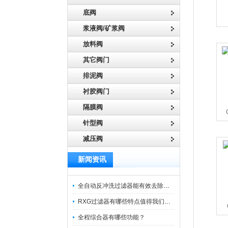
底阀
浆液阀/矿浆阀
放料阀
其它阀门
排泥阀
衬胶阀门
隔膜阀
针型阀
减压阀
新闻资讯
全自动反冲洗过滤器能有效去除过滤介质上的杂质
RXG过滤器有哪些特点值得我们选择？
全程综合器有哪些功能？