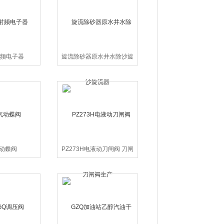
频电子器
旋流除砂器原水井水除沙旋
流器
气动蝶阀
PZ273H电液动刀闸阀 刀闸
阀生产