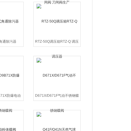
角通除污器
RTZ-50Q调压箱RTZ-Q 调压
器
9B71X防爆电动
D671X/D671F气动不锈钢蝶
钢蝶阀
阀