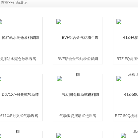
：
首页
>>
产品展示
搅拌站水泥仓放料蝶阀
BVF铝合金气动粉尘蝶阀
RTZ-FQ调
单
D671X/F对夹式气动蝶阀
气动陶瓷摆动式进料阀
RTZ-50Q楼