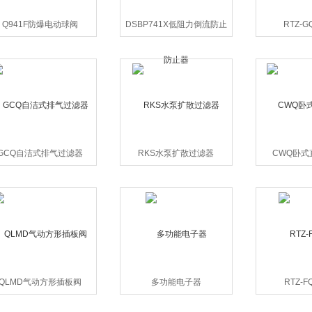
Q941F防爆电动球阀
DSBP741X低阻力倒流防止
RTZ-
器
GCQ自洁式排气过滤器
RKS水泵扩散过滤器
CWQ卧式
QLMD气动方形插板阀
多功能电子器
RTZ-