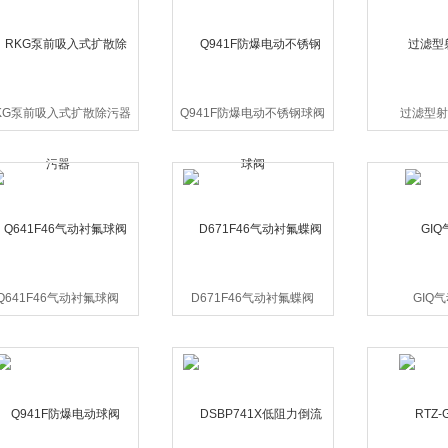
KG泵前吸入式扩散除污器
Q941F防爆电动不锈钢球阀
过滤型射
Q641F46气动衬氟球阀
D671F46气动衬氟蝶阀
GIQ