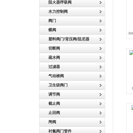
阻火器呼吸阀
水力控制阀
阀门
蝶阀
R
塑料阀门/背压阀/阻尼器
切断阀
疏水阀
过滤器
气动梭阀
卫生级阀门
调节阀
截止阀
止回阀
闸阀
衬氟阀门管件