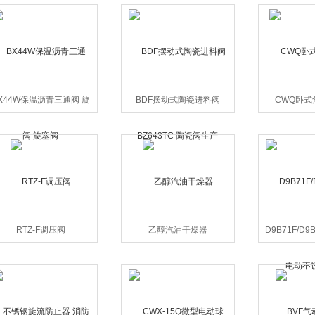
X44W保温沥青三通阀 旋
BDF摆动式陶瓷进料阀
CWQ卧式
塞阀
BZ643TC 陶瓷阀生产
RTZ-F调压阀
乙醇汽油干燥器
D9B71F/D
不锈