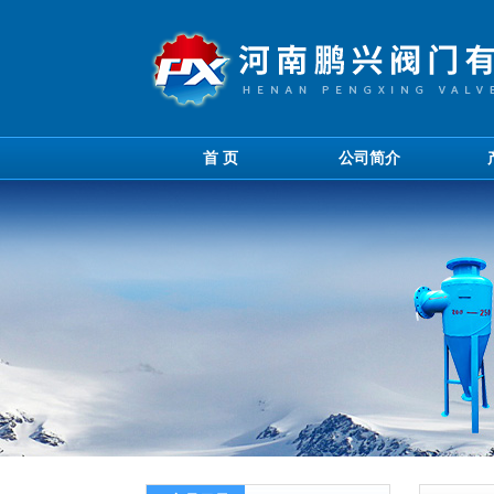
首 页
公司简介