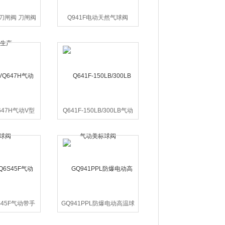
动刀闸阀 刀闸阀
Q941F电动天然气球阀
产
Q647H气动V型
Q641F-150LB/300LB气动
阀
美标球阀
6S45F气动带手
GQ941PPL防爆电动高温球
三通球阀
阀