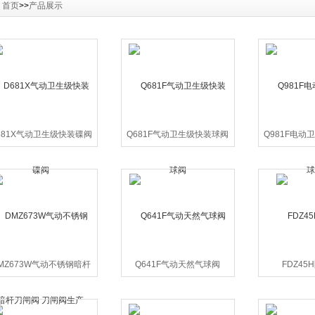
：
首页
>>
产品展示
681X气动卫生级快装碟阀
Q681F气动卫生级快装球阀
Q981F电动
MZ673W气动不锈钢暗杆
Q641F气动天然气球阀
FDZ45
刀闸阀 刀闸阀生产