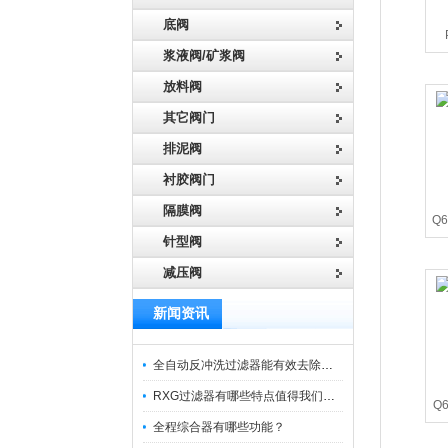
底阀
浆液阀/矿浆阀
放料阀
其它阀门
排泥阀
衬胶阀门
隔膜阀
Q
针型阀
减压阀
新闻资讯
全自动反冲洗过滤器能有效去除过滤介质上的杂质
RXG过滤器有哪些特点值得我们选择？
Q
全程综合器有哪些功能？