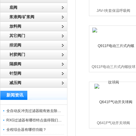
底阀
JAV-I夹套保温呼吸阀
浆液阀/矿浆阀
放料阀
其它阀门
排泥阀
衬胶阀门
隔膜阀
Q911F电动三片式内螺纹球
阀
针型阀
减压阀
新闻资讯
全自动反冲洗过滤器能有效去除过滤介质上的杂质
RXG过滤器有哪些特点值得我们选择？
Q641F气动开关球阀
全程综合器有哪些功能？