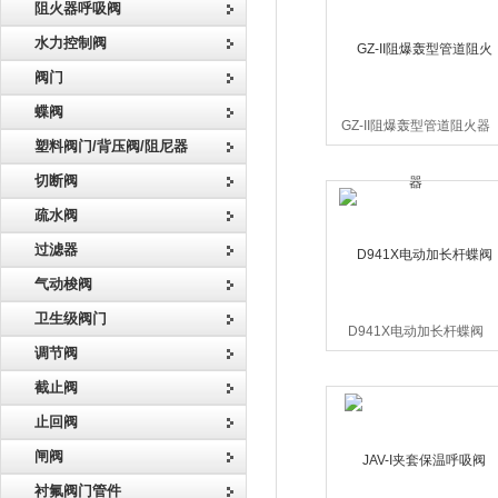
阻火器呼吸阀
水力控制阀
阀门
蝶阀
GZ-II阻爆轰型管道阻火器
塑料阀门/背压阀/阻尼器
切断阀
疏水阀
过滤器
气动梭阀
卫生级阀门
D941X电动加长杆蝶阀
调节阀
截止阀
止回阀
闸阀
衬氟阀门管件