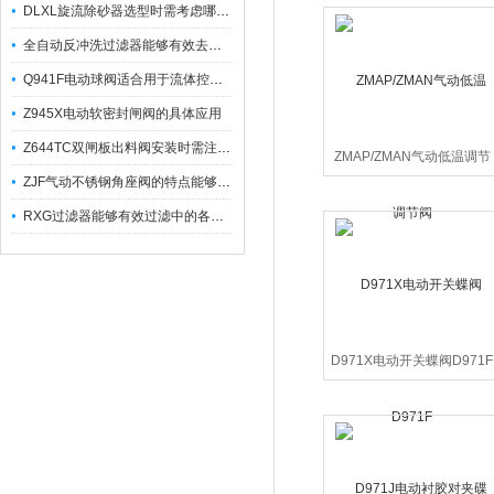
DLXL旋流除砂器选型时需考虑哪些因素？
全自动反冲洗过滤器能够有效去除不同粒径的固体杂
Q941F电动球阀适合用于流体控制需要迅速反应的场合
Z945X电动软密封闸阀的具体应用
Z644TC双闸板出料阀安装时需注意哪些事项？
ZMAP/ZMAN气动低温调节
阀
ZJF气动不锈钢角座阀的特点能够稳定地控制介质流量
RXG过滤器能够有效过滤中的各种杂质
D971X电动开关蝶阀D971F