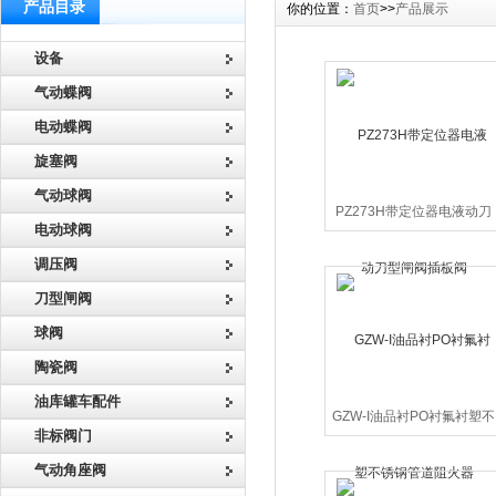
产品目录
你的位置：
首页
>>
产品展示
设备
气动蝶阀
电动蝶阀
旋塞阀
气动球阀
PZ273H带定位器电液动刀
电动球阀
型闸阀插板阀
调压阀
刀型闸阀
球阀
陶瓷阀
油库罐车配件
GZW-I油品衬PO衬氟衬塑不
非标阀门
锈钢管道阻火器
气动角座阀