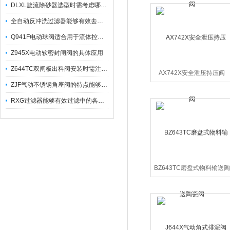
DLXL旋流除砂器选型时需考虑哪些因素？
全自动反冲洗过滤器能够有效去除不同粒径的固体杂
Q941F电动球阀适合用于流体控制需要迅速反应的场合
Z945X电动软密封闸阀的具体应用
Z644TC双闸板出料阀安装时需注意哪些事项？
AX742X安全泄压持压阀
ZJF气动不锈钢角座阀的特点能够稳定地控制介质流量
RXG过滤器能够有效过滤中的各种杂质
BZ643TC磨盘式物料输送陶
瓷阀