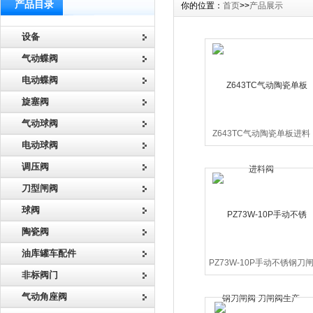
产品目录
你的位置：
首页
>>
产品展示
设备
气动蝶阀
电动蝶阀
旋塞阀
气动球阀
Z643TC气动陶瓷单板进料
电动球阀
阀
调压阀
刀型闸阀
球阀
陶瓷阀
油库罐车配件
PZ73W-10P手动不锈钢刀
非标阀门
阀 刀闸阀生产
气动角座阀