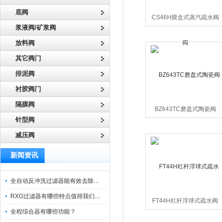
底阀
CS46H膜盒式蒸汽疏水阀
浆液阀/矿浆阀
放料阀
其它阀门
排泥阀
衬胶阀门
隔膜阀
BZ643TC磨盘式陶瓷阀
针型阀
减压阀
新闻资讯
全自动反冲洗过滤器能有效去除过滤介质上的杂质
RXG过滤器有哪些特点值得我们选择？
FT44H杠杆浮球式疏水阀
全程综合器有哪些功能？