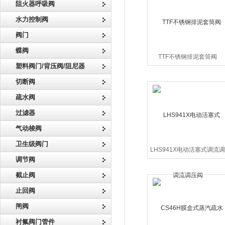
阻火器呼吸阀
水力控制阀
阀门
蝶阀
TTF不锈钢排泥套筒阀
塑料阀门/背压阀/阻尼器
切断阀
疏水阀
过滤器
气动梭阀
卫生级阀门
LHS941X电动活塞式调流
调节阀
压阀
截止阀
止回阀
闸阀
衬氟阀门管件