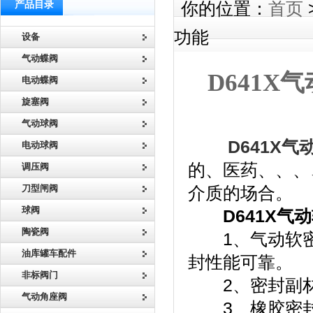
产品目录
你的位置：
首页
功能
设备
气动蝶阀
D641
电动蝶阀
旋塞阀
气动球阀
D641X
电动球阀
的、医药、、、
调压阀
刀型闸阀
介质的场合。
球阀
D641X气
陶瓷阀
1、气动软密
油库罐车配件
封性能可靠。
非标阀门
2、密封副材
气动角座阀
3、橡胶密封