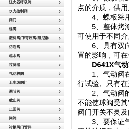
阻火器呼吸阀
点的介质，供用
水力控制阀
4、蝶板采用
阀门
5、整体烤漆
蝶阀
可使用于不同介
塑料阀门/背压阀/阻尼器
6、具有双向
切断阀
置的影响，可在
疏水阀
D641X气
过滤器
1、气动阀在
气动梭阀
行试验。只有在
卫生级阀门
调节阀
2、气动阀的
截止阀
不能使球阀受其
止回阀
阀门开关不灵及
闸阀
3、要保证气
衬氟阀门管件