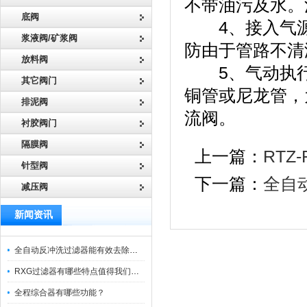
不带油污及水。
底阀
4、接入气源
浆液阀/矿浆阀
防由于管路不清
放料阀
5、气动执行
其它阀门
铜管或尼龙管，
排泥阀
流阀。
衬胶阀门
隔膜阀
上一篇：
RT
针型阀
下一篇：
全自
减压阀
新闻资讯
全自动反冲洗过滤器能有效去除过滤介质上的杂质
RXG过滤器有哪些特点值得我们选择？
全程综合器有哪些功能？