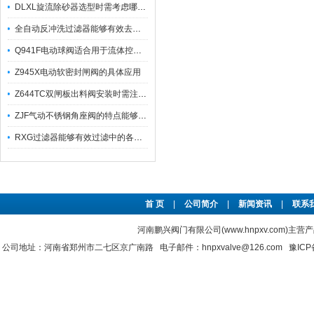
DLXL旋流除砂器选型时需考虑哪些因素？
全自动反冲洗过滤器能够有效去除不同粒径的固体杂
Q941F电动球阀适合用于流体控制需要迅速反应的场合
Z945X电动软密封闸阀的具体应用
Z644TC双闸板出料阀安装时需注意哪些事项？
ZJF气动不锈钢角座阀的特点能够稳定地控制介质流量
RXG过滤器能够有效过滤中的各种杂质
首 页
|
公司简介
|
新闻资讯
|
联系
河南鹏兴阀门有限公司(www.hnpxv.com)主营
公司地址：河南省郑州市二七区京广南路 电子邮件：hnpxvalve@126.com
豫ICP