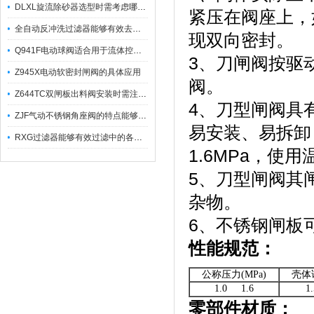
DLXL旋流除砂器选型时需考虑哪些因素？
紧压在阀座上，
全自动反冲洗过滤器能够有效去除不同粒径的固体杂
现双向密封。
Q941F电动球阀适合用于流体控制需要迅速反应的场合
3、刀闸阀按驱
Z945X电动软密封闸阀的具体应用
阀。
Z644TC双闸板出料阀安装时需注意哪些事项？
4、刀型闸阀具
ZJF气动不锈钢角座阀的特点能够稳定地控制介质流量
易安装、易拆卸，公
RXG过滤器能够有效过滤中的各种杂质
1.6MPa，使用
5、刀型闸阀其
杂物。
6、不锈钢闸板
性能规范：
公称压力(MPa)
壳体试
1.0 1.6
1
零部件材质：