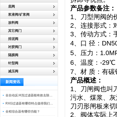
底阀
产品参数备注：
浆液阀/矿浆阀
1、刀型闸阀的
放料阀
2、连接形式：
其它阀门
3、传动方式：
排泥阀
4、口 径：DN50 
衬胶阀门
5、压力：1.0MPa
隔膜阀
6、温度：-29℃ 
针型阀
7、材 质：有
减压阀
产品概述：
新闻资讯
1、刀闸阀也叫
全自动反冲洗过滤器能有效去除过滤介质上的杂质
污水、煤浆、灰
RXG过滤器有哪些特点值得我们选择？
刀刃形闸板来切
全程综合器有哪些功能？
2、阀体实际上