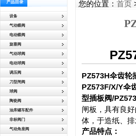
产品目录
您的位置：
首页
设备
P
气动蝶阀
电动蝶阀
旋塞阀
PZ
气动球阀
电动球阀
调压阀
PZ573H
伞齿轮
刀型闸阀
PZ573F/X/Y
伞
球阀
型插板阀
/PZ57
陶瓷阀
闸板，具有良好
油库罐车配件
体，于造纸、排
非标阀门
气动角座阀
产品特点：