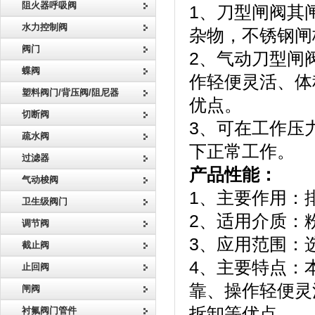
阻火器呼吸阀
1、刀型闸阀其
水力控制阀
杂物，不锈钢闸
阀门
2、气动刀型闸
蝶阀
作轻便灵活、体
塑料阀门/背压阀/阻尼器
优点。
切断阀
3、可在工作压力：0
疏水阀
下正常工作。
过滤器
产品性能：
气动梭阀
1、主要作用：
卫生级阀门
2、适用介质：
调节阀
3、应用范围：
截止阀
4、主要特点：
止回阀
靠、操作轻便灵
闸阀
拆卸等优点。
衬氟阀门管件