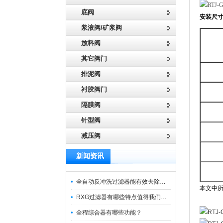
底阀
安装尺
浆液阀/矿浆阀
放料阀
其它阀门
排泥阀
衬胶阀门
隔膜阀
针型阀
减压阀
新闻资讯
全自动反冲洗过滤器能有效去除过滤介质上的杂质
本文中
RXG过滤器有哪些特点值得我们选择？
全程综合器有哪些功能？