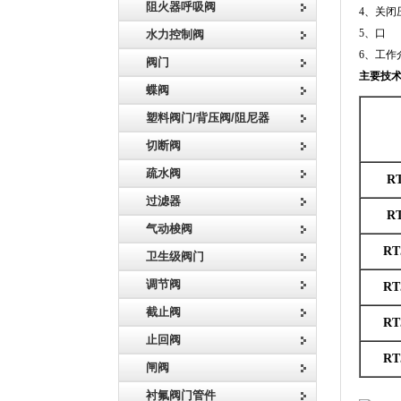
阻火器呼吸阀
4、关闭压
5、口 径
水力控制阀
6、工作
阀门
主要技
蝶阀
塑料阀门/背压阀/阻尼器
切断阀
疏水阀
RT
过滤器
RT
气动梭阀
RT
卫生级阀门
调节阀
RT
截止阀
RT
止回阀
RT
闸阀
衬氟阀门管件