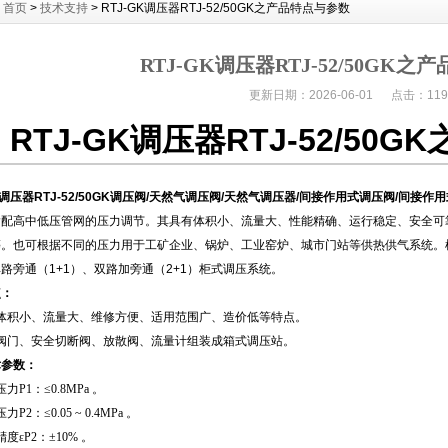
：
首页
>
技术支持
> RTJ-GK调压器RTJ-52/50GK之产品特点与参数
RTJ-GK调压器RTJ-52/50GK
更新日期：2026-06-01 点击：119
RTJ-GK调压器RTJ-52/50
K调压器
RTJ-52/50GK调压阀/天然气调压阀/天然气调压器/间接作用式调压阀/间接作
输配高中低压管网的压力调节。其具有体积小、流量大、性能精确、运行稳定、安全可
等。也可根据不同的压力用于工矿企业、锅炉、工业窑炉、城市门站等供热供气系统。
路旁通（1+1）、双路加旁通（2+1）柜式调压系统。
点：
有体积小、流量大、维修方便、适用范围广、造价低等特点。
与阀门、安全切断阀、放散阀、流量计组装成箱式调压站。
术参数：
力P1：≤0.8MPa 。
P2：≤0.05 ~ 0.4MPa 。
度εP2：±10% 。