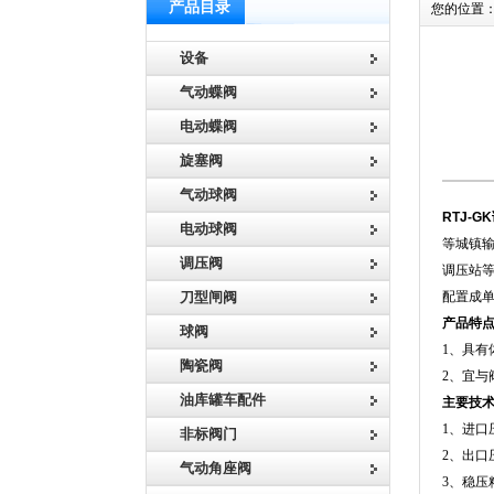
产品目录
您的位置
设备
气动蝶阀
电动蝶阀
旋塞阀
气动球阀
RTJ-G
电动球阀
等城镇
调压阀
调压站
刀型闸阀
配置成单
产品特
球阀
1、具
陶瓷阀
2、宜
油库罐车配件
主要技
1、进口压
非标阀门
2、出口压力
气动角座阀
3、稳压精