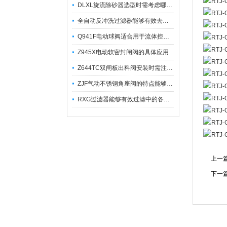
DLXL旋流除砂器选型时需考虑哪些因素？
全自动反冲洗过滤器能够有效去除不同粒径的固体杂
Q941F电动球阀适合用于流体控制需要迅速反应的场合
Z945X电动软密封闸阀的具体应用
Z644TC双闸板出料阀安装时需注意哪些事项？
ZJF气动不锈钢角座阀的特点能够稳定地控制介质流量
RXG过滤器能够有效过滤中的各种杂质
上一
下一