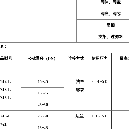
阀体、阀盖
阀座、阀芯
吊桶
支架、过滤网
数表：
品型号
公称通径（DN）
连接方式
使用压力
最高
312-L
15~25
法兰
0.01~5.0
13-L
螺纹
15~25
15-L
25~50
415-L
25~50
法兰
0.1~15.0
21
15~25