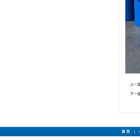
上一
下一
首 页
|