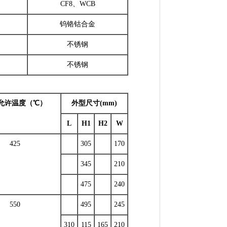
CF8、WCB
钨铬钴合金
不锈钢
不锈钢
允许温度（℃）
外型尺寸(mm)
L
H1
H2
W
425
305
170
345
210
475
240
550
495
245
310
115
165
210