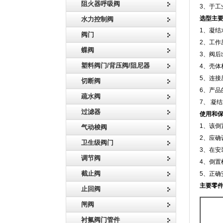
阻火器呼吸阀
3、于工
选型主
水力控制阀
1、凝结
阀门
2、工作
蝶阀
3、阀后
塑料阀门/背压阀/阻尼器
4、壳体
5、连接
切断阀
6、产品
疏水阀
7、 凝
过滤器
使用和
1、该倒
气动梭阀
2、应确
卫生级阀门
3、在安
调节阀
4、倒置
截止阀
5、正确
主要零
止回阀
闸阀
衬氟阀门管件