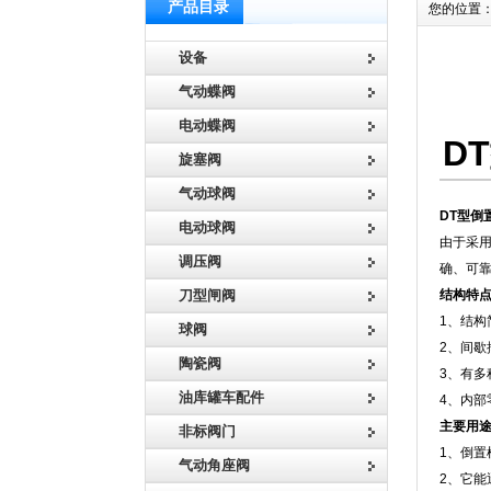
产品目录
您的位置
设备
气动蝶阀
电动蝶阀
D
旋塞阀
气动球阀
DT型倒
电动球阀
由于采用
调压阀
确、可
刀型闸阀
结构特
1、结
球阀
2、间
陶瓷阀
3、有
油库罐车配件
4、内部
主要用
非标阀门
1、倒
气动角座阀
2、它