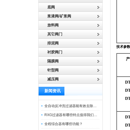
底阀
浆液阀/矿浆阀
放料阀
其它阀门
排泥阀
技术参
衬胶阀门
产
隔膜阀
针型阀
减压阀
DT
DT3
新闻资讯
DT3
全自动反冲洗过滤器能有效去除过滤介质上的杂质
RXG过滤器有哪些特点值得我们选择？
DT
全程综合器有哪些功能？
DT4