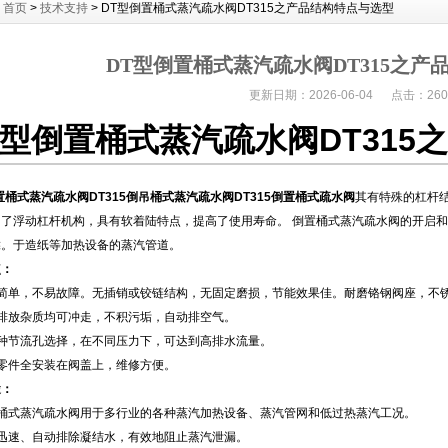
：
首页
>
技术支持
> DT型倒置桶式蒸汽疏水阀DT315之产品结构特点与选型
DT型倒置桶式蒸汽疏水阀DT315之产
更新日期：2026-06-04 点击：260
T型倒置桶式蒸汽疏水阀DT315
置桶式蒸汽疏水阀DT315倒吊桶式蒸汽疏水阀
DT315
倒置桶式疏水阀
其
有特殊的杠杆
了浮动杠杆机构，具有软着陆特点，提高了使用寿命。 倒置桶式蒸汽疏水阀的开启和
靠。于造纸等加热设备的蒸汽管道。
点：
构简单，不易故障。无插销或铰链结构，无固定磨损，节能效果佳。耐磨铬钢阀座，不
歇排放杂质均可冲走，不积污垢，自动排空气。
多种节流孔选择，在不同压力下，可达到高排水流量。
零件全安装在阀盖上，维修方便。
途：
置桶式蒸汽疏水阀用于多行业的各种蒸汽加热设备、蒸汽管网和低过热蒸汽工况。
能迅速、自动排除凝结水，有效地阻止蒸汽泄漏。