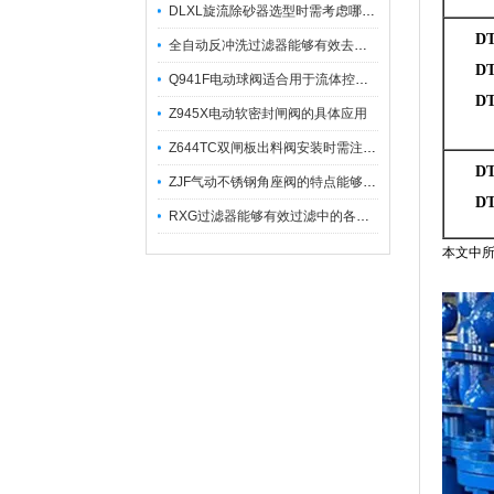
DLXL旋流除砂器选型时需考虑哪些因素？
DT
全自动反冲洗过滤器能够有效去除不同粒径的固体杂
DT1
Q941F电动球阀适合用于流体控制需要迅速反应的场合
DT1
Z945X电动软密封闸阀的具体应用
Z644TC双闸板出料阀安装时需注意哪些事项？
DT
ZJF气动不锈钢角座阀的特点能够稳定地控制介质流量
DT1
RXG过滤器能够有效过滤中的各种杂质
本文中