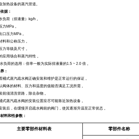
业加热设备的蒸汽管道。
要依据：
水负荷（排液量）kg/h 。
压力MPa 。
出口压力MPa 。
材料和公称压力 。
压力等级及尺寸 。
的应用场合和蒸汽特性 。
结水负荷的选用：倍率一般为实际排液量的1.5 ~ 2.0 倍 。
保养：
置桶式蒸汽疏水阀正确安装和维护是正常运行的保证 。
认阀体的材料、压力和温度的值能否满足工况所需 。
装前须清洗管路，除去杂物 。
桶式蒸汽疏水阀的安装位置应尽可能靠近加热设备 。
安装后，在缓慢开启疏水阀前的阀门，使其逐渐升温至正常状态 。
件材料和性参数：
主要零部件材料表
零部件名称