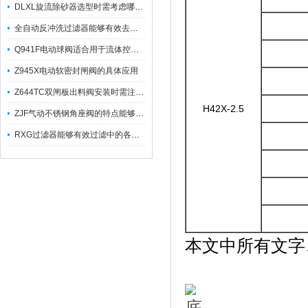
DLXL旋流除砂器选型时需考虑哪些因素？
全自动反冲洗过滤器能够有效去除不同粒径的固体杂
Q941F电动球阀适合用于流体控制需要迅速反应的场合
Z945X电动软密封闸阀的具体应用
Z644TC双闸板出料阀安装时需注意哪些事项？
H42X-2.5
ZJF气动不锈钢角座阀的特点能够稳定地控制介质流量
RXG过滤器能够有效过滤中的各种杂质
本文中所有文字