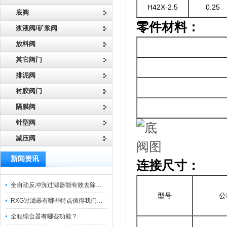
H42X-2.5
0.25
底阀
零件材料：
浆液阀/矿浆阀
放料阀
其它阀门
排泥阀
衬胶阀门
隔膜阀
针型阀
减压阀
新闻资讯
连接尺寸：
全自动反冲洗过滤器能有效去除过滤介质上的杂质
型号
公
RXG过滤器有哪些特点值得我们选择？
全程综合器有哪些功能？