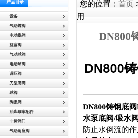
产品目录
您的位置：
首页
用
设备
气动蝶阀
DN80
电动蝶阀
旋塞阀
气动球阀
DN800
电动球阀
调压阀
刀型闸阀
球阀
陶瓷阀
DN800
铸钢底阀
油库罐车配件
水泵底阀
/
吸水
非标阀门
防止水倒流的作
气动角座阀