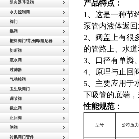
产品特点：
阻火器呼吸阀
水力控制阀
1、这是一种节
阀门
泵管内液体返回
蝶阀
2、阀盖上有很
塑料阀门/背压阀/阻尼器
的管路上、水道
切断阀
3、口径有单瓣
疏水阀
过滤器
4、原理与止回
气动梭阀
5、主要应用于
卫生级阀门
下吸管的底端，
调节阀
性能规范：
截止阀
止回阀
型号
公称压力
闸阀
衬氟阀门管件