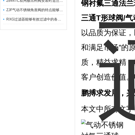
Z644TC双闸板出料阀安装时需注意哪些事项？
钢衬氟三通法兰
ZJF气动不锈钢角座阀的特点能够稳定地控制介质流量
三通
T
形球阀
/
气
RXG过滤器能够有效过滤中的各种杂质
以品质为保证，
和满足市场”的
质，精益求精，
客户创造价值。
鹏搏求发展，兴
本文中所有文字