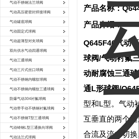
气动不锈钢法兰球阀
产品名称：Q644
气动高压硬密封焊接球阀
气动罐底球阀
产品介绍：
气动固定式球阀
气动超薄型对夹球阀
Q645F46
气动不
双向供水气动四通球阀
球阀
/
气动衬氟
气动三通球阀
气动三片式丝口球阀
动耐腐蚀三通球
气动不锈钢内螺纹球阀
通
L
形球阀
/Q64
气动不锈钢内螺纹三通球阀
防爆气动304衬氟球阀
型和L型。气动
气动带手动不锈钢衬氟球阀
互垂直的两个通
气动不锈钢T型三通球阀
气动铸钢L型三通换向球阀
合流及流向切换
气动法兰式球阀