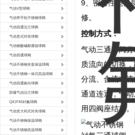
9、密封性能优良
气动V型球阀
修。
气动带手轮不锈钢球阀
气动四通法兰球阀
控制方式：
气动意式对夹球阀
气动耐酸碱耐腐蚀球阀
气动三通球阀分
气动四通球阀
质流向的切换，
气动不锈钢夹套保温球阀
气动不锈钢一体式高温球阀
分流、合流或流
气动四通换向球阀
通道连通，气动
防爆气动法兰球阀
Q41F46衬氟球阀
用四阀座结构。
气动意大利式对夹球阀
气动不锈钢保温球阀
气动不锈钢高温球阀