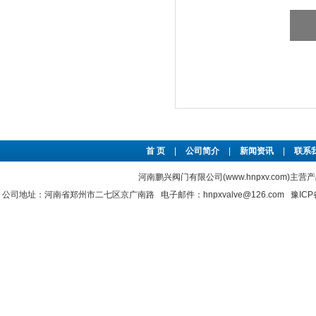
首 页
|
公司简介
|
新闻资讯
|
联系
河南鹏兴阀门有限公司(www.hnpxv.com)主营
公司地址：河南省郑州市二七区京广南路 电子邮件：hnpxvalve@126.com
豫ICP