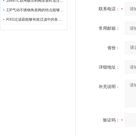
Z644TC双闸板出料阀安装时需注意哪些事项？
联系电话：
ZJF气动不锈钢角座阀的特点能够稳定地控制介质流量
RXG过滤器能够有效过滤中的各种杂质
常用邮箱：
省份：
详细地址：
补充说明：
验证码：