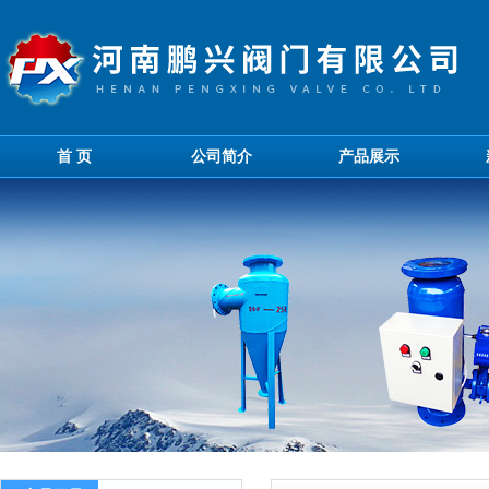
首 页
公司简介
产品展示