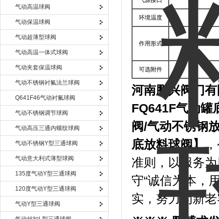
气源接口
气动高温球阀
环境温度
气动保温球阀
气动超薄型球阀
作用形式
气动高温一体式球阀
气动夹套保温球阀
可选附件
气动不锈钢衬氟法兰球阀
河南鹏兴阀门有
Q641F46气动衬氟球阀
FQ641F
气动罐
气动不锈钢调节球阀
阀
/
气动不锈钢
气动高压三通内螺纹球阀
底放料球阀】
，
气动不锈钢Y型三通球阀
气动意大利式薄型球阀
准则，以服务为
135度气动Y型三通球阀
守“诚信为本，
120度气动Y型三通球阀
实，努力为新老
气动Y型三通球阀