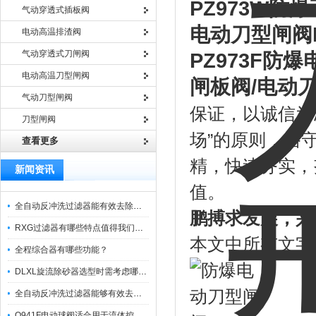
PZ973W
防爆
气动穿透式插板阀
电动刀型闸阀
电动高温排渣阀
气动穿透式刀闸阀
PZ973F
防爆
电动高温刀型闸阀
闸板阀
/
电动
气动刀型闸阀
保证，以诚信为
刀型闸阀
场”的原则，恪
查看更多
精，快速务实，
新闻资讯
值。
全自动反冲洗过滤器能有效去除过滤介质上的杂质
鹏搏求发展，兴
RXG过滤器有哪些特点值得我们选择？
本文中所有文字
全程综合器有哪些功能？
DLXL旋流除砂器选型时需考虑哪些因素？
全自动反冲洗过滤器能够有效去除不同粒径的固体杂
Q941F电动球阀适合用于流体控制需要迅速反应的场合