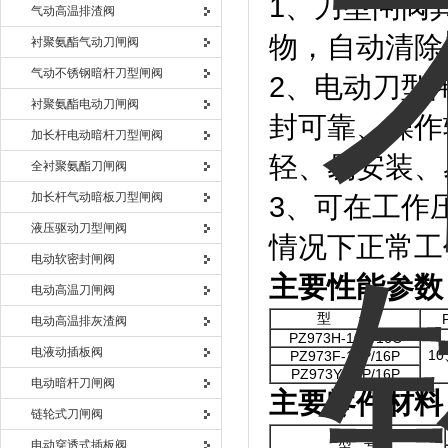
1、刀型闸阀
气动高温排渣阀
物，自动清除
衬聚氨酯气动刀闸阀
气动不锈钢暗杆刀型闸阀
2、电动刀型
衬聚氨酯电动刀闸阀
封可靠、操作
加长杆电动暗杆刀型闸阀
轻、易安装、
全衬聚氨酯刀闸阀
加长杆气动暗板刀型闸阀
3、可在工作压力0
液压驱动刀型闸阀
情况下正常工
电动软密封闸阀
主要性能参数
电动高温刀闸阀
型 号
电动高温排灰渣阀
PZ973H-10C/16C
电液动插板阀
10
PZ973F-10P/16P
PZ973Y-10P/16P
电动暗杆刀闸阀
主要零件材料
链轮式刀闸阀
型 号
电动穿透式插板阀