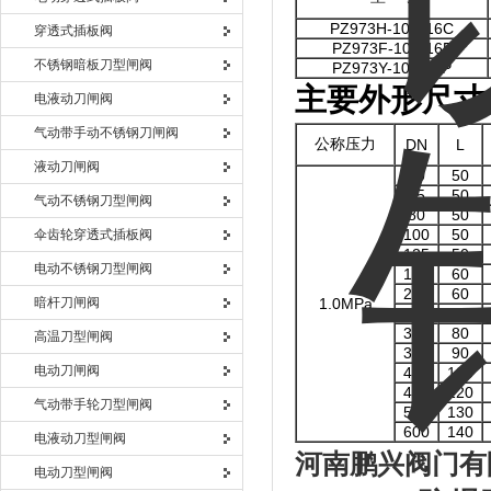
PZ973H-10C/16C
穿透式插板阀
PZ973F-10P/16P
不锈钢暗板刀型闸阀
PZ973Y-10P/16P
主要外形尺寸
电液动刀闸阀
气动带手动不锈钢刀闸阀
公称压力
DN
L
液动刀闸阀
50
50
65
50
气动不锈钢刀型闸阀
80
50
100
50
伞齿轮穿透式插板阀
125
50
电动不锈钢刀型闸阀
150
60
200
60
暗杆刀闸阀
1.0MPa
250
70
300
80
高温刀型闸阀
350
90
电动刀闸阀
400
100
450
120
气动带手轮刀型闸阀
500
130
600
140
电液动刀型闸阀
河南鹏兴阀门有
电动刀型闸阀