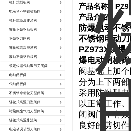
杠杆式插板阀
产品名称：
PZ9
电液动不锈钢插板阀
产品介绍：
杠杆式高温排渣阀
防爆电动不锈
链轮不锈钢插板阀
不锈钢电动刀
不锈钢刀闸阀
PZ973X
防爆
链轮式高温灰渣阀
液动不锈钢插板阀
爆电动闸板阀
带定位器气动调节刀闸阀
阀基础上加个
电动闸板阀
分为上下两部
气动闸板阀
采用防爆型电
不锈钢伞齿轮刀型闸阀
以正常工作。
链轮式高温刀型闸阀
衬聚氨酯气动刀型闸阀
闭阀门，有效
链轮式高温排渣阀
良好的剪切作
电液动调节型刀闸阀