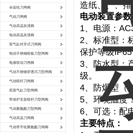
造纸、、、排
伞齿轮刀闸阀
电动装置参数
气动刀闸阀
1、电源：AC3
气动高温灰渣阀
电动高温灰渣阀
2、标准型：
双气缸对开式刀闸阀
保护等级IP
电动不锈钢暗板刀型闸阀
3、防水型：
电液联动刀闸阀
气动不锈钢穿透式刀型闸阀
级。
气动暗杆刀闸阀
4、防爆型（E
双面气缸刀型闸阀
5、环境温度：-
带保护支架暗杆刀型闸阀
气动聚氨酯刀型闸阀
6、可选：配
气动高温刀闸阀
主要特点：
气动带手轮聚氨酯刀闸阀