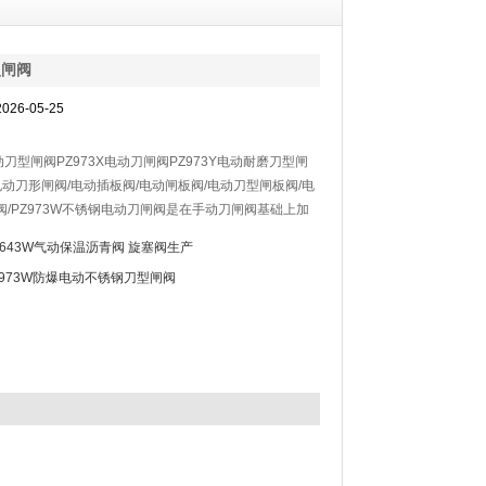
型闸阀
26-05-25
电动刀型闸阀PZ973X电动刀闸阀PZ973Y电动耐磨刀型闸
F电动刀形闸阀/电动插板阀/电动闸板阀/电动刀型闸板阀/电
阀/PZ973W不锈钢电动刀闸阀是在手动刀闸阀基础上加
行器，其可分为上下两部分，上半部分为电动执行器，下
X643W气动保温沥青阀 旋塞阀生产
门，从而实现阀门的开和关。
Z973W防爆电动不锈钢刀型闸阀