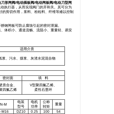
动刀形闸阀
/
电动插板阀
/
电动闸板阀
/
电动刀型闸
电动执行器，从而实现阀门的开和关。其可分为
好的剪切作用，浆料、粉粒料、纤维等难以控制
不锈钢闸板可防止腐蚀引起的密封泄漏。
活、体积小、通道流畅、流阻小、重量轻、易安
适用介质
纸浆、污水、煤浆、灰渣水泥混合物
密封面
填 料
硬质合金、
V型聚四氟乙烯、
聚四氟乙烯
柔性石墨环
电装
电机
公称
重量
N-M
型号
功率
转矩
4-M16
DZ10
0.25
100
54