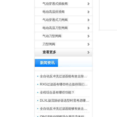
气动穿透式插板阀
电动高温排渣阀
气动穿透式刀闸阀
电动高温刀型闸阀
气动刀型闸阀
刀型闸阀
查看更多
新闻资讯
全自动反冲洗过滤器能有效去除过滤介质上的杂质
RXG过滤器有哪些特点值得我们选择？
全程综合器有哪些功能？
DLXL旋流除砂器选型时需考虑哪些因素？
全自动反冲洗过滤器能够有效去除不同粒径的固体杂
Q941F电动球阀适合用于流体控制需要迅速反应的场合