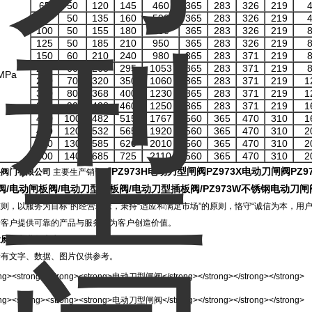
65
50
120
145
460
365
283
326
219
80
50
135
160
590
365
283
326
219
100
50
155
180
780
365
283
326
219
125
50
185
210
950
365
283
326
219
150
60
210
240
980
365
283
371
219
200
60
265
295
1053
365
283
371
219
MPa
250
70
320
350
1060
365
283
371
219
1
300
80
368
400
1230
365
283
371
219
1
350
90
428
460
1250
365
283
371
219
1
400
100
482
515
1767
560
365
470
310
1
450
120
532
565
1920
560
365
470
310
2
500
130
585
620
2010
560
365
470
310
2
600
140
685
725
2110
560
365
470
310
2
PZ973H
电动刀型闸阀
PZ973X
电动刀闸阀
PZ9
兴阀门有限公司
主要生产销售
【
阀
/
电动闸板阀
/
电动刀型闸板阀
/
电动刀型插板阀
/PZ973W
不锈钢电动刀闸
则，以服务为目标”的经营理念，秉持“适应和满足市场”的原则，恪守“诚信为本，用
老客户提供可靠的产品与服务，为客户创造价值。
发展，兴业创未来！
所有文字、数据、图片仅供参考。