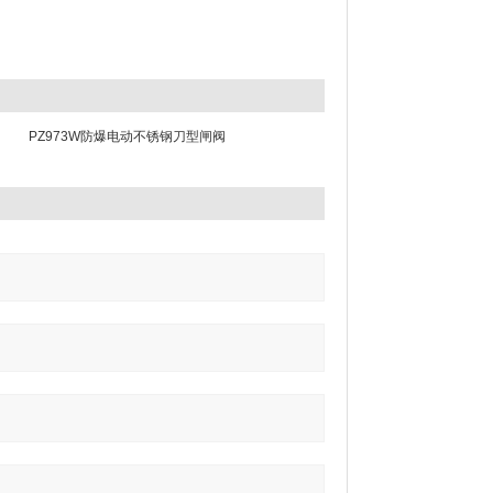
PZ973W防爆电动不锈钢刀型闸阀