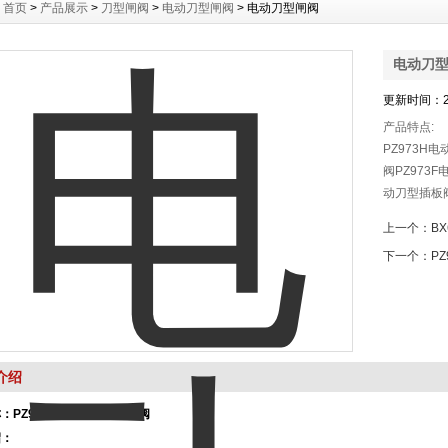
：
首页
>
产品展示
>
刀型闸阀
>
电动刀型闸阀
> 电动刀型闸阀
电动刀
更新时间：20
产品特点:
PZ973H
阀PZ973
动刀型插板
一个电动执
上一个：
B
半部分为阀
下一个：
P
介绍
称：
PZ973H/F/X/Y电动刀闸阀
绍：