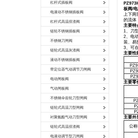
杠杆式插板阀
PZ973
板阀
/
电
电液动不锈钢插板阀
上下两
的流体
杠杆式高温排渣阀
主要特
1、刀
链轮不锈钢插板阀
2、电
不锈钢刀闸阀
装、易
3、可在
链轮式高温灰渣阀
主要性
液动不锈钢插板阀
PZ9
带定位器气动调节刀闸阀
PZ9
PZ9
电动闸板阀
主要零
气动闸板阀
不锈钢伞齿轮刀型闸阀
P
P
链轮式高温刀型闸阀
P
主要外
衬聚氨酯气动刀型闸阀
公称
链轮式高温排渣阀
电液动调节型刀闸阀