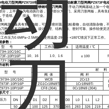
H
电动刀型闸阀
PZ973X
电动刀闸阀
PZ973Y
电动耐磨刀型闸阀
PZ973F
电
动刀型插板阀
/PZ973W
不锈钢电动刀闸阀
是在手动刀闸阀基础上加一个
部分，上半部分为电动执行器，下半部分为阀门。采用刀形闸板，具有良
，于造纸、、、排水、等行业。
点：
型闸阀其闸板具有剪切功能，可刮除密封面上的粘着物，自动清除杂物，
动刀闸阀具有启闭速度快、设计合理、结构紧凑、密封可靠、操作轻便灵
拆卸等优点。
工作压力0.6MPa~2.5MPa，使用温度-29℃ ~ +180℃情况下正常工作。
能参数：
型 号
工作压力 / MPa
适用温度 / ℃
PN
73H-10C/16C
10、16
1.0、1.6
73F-10P/16P
≤ 100
73Y-10P/16P
件材料：
材 料
型 号
阀 体
阀 杆
Z973H-10C/16C
WCB
2Cr13
Z973F-10P/16P
ZG1Cr18Ni9Ti
1Cr18Ni9Ti
Z973Y-10P/16P
CF8 (304)
0Cr18Ni9 (304)
形尺寸：
压力
DN
L
D1
D2
H
D0
L0
L1
L2
50
50
100
125
370
365
283
326
219