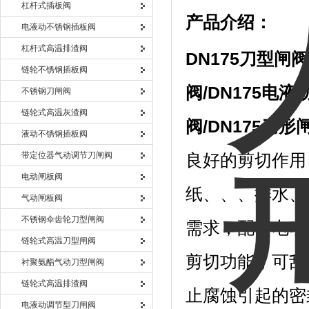
杠杆式插板阀
产品介绍：
电液动不锈钢插板阀
杠杆式高温排渣阀
DN175
刀型闸阀
链轮不锈钢插板阀
阀
/DN175
电液
不锈钢刀闸阀
链轮式高温灰渣阀
阀
/DN175
刀形
液动不锈钢插板阀
带定位器气动调节刀闸阀
良好的剪切作用
电动闸板阀
纸、、、排水、
气动闸板阀
不锈钢伞齿轮刀型闸阀
需求，配备电动
链轮式高温刀型闸阀
剪切功能，可刮
衬聚氨酯气动刀型闸阀
链轮式高温排渣阀
止腐蚀引起的密
电液动调节型刀闸阀