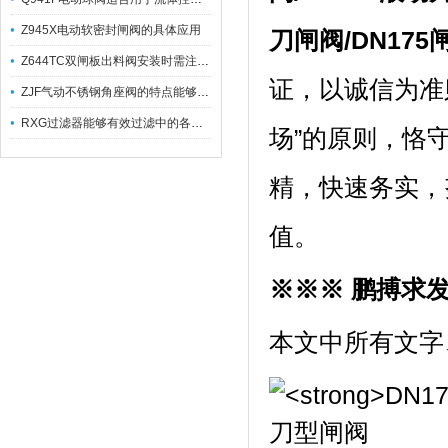
Z945X电动软密封闸阀的具体应用
刀闸阀
/DN175
Z644TC双闸板出料阀安装时需注意哪些事项？
证，以诚信为准
ZJF气动不锈钢角座阀的特点能够稳定地控制介质流量
RXG过滤器能够有效过滤中的各种杂质
场”的原则，恪
精，快速务实，
值。
※※※ 鹏搏求
本文中所有文字