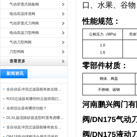
口、水果、谷物
气动穿透式插板阀
电动高温排渣阀
性能规范：
气动穿透式刀闸阀
电动高温刀型闸阀
公称压力（MPa)
壳体
气动刀型闸阀
1.0
刀型闸阀
1.6
查看更多
零部件材质：
新闻资讯
阀体、阀盖
全自动反冲洗过滤器能有效去除过滤介质上的杂质
不锈钢、碳钢
RXG过滤器有哪些特点值得我们选择？
河南鹏兴阀门有
全程综合器有哪些功能？
阀
/DN175
气动
DLXL旋流除砂器选型时需考虑哪些因素？
全自动反冲洗过滤器能够有效去除不同粒径的固体杂
阀
/DN175
液动
Q941F电动球阀适合用于流体控制需要迅速反应的场合