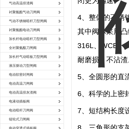
闭更为迅速。
气动高温排渣阀
衬聚氨酯气动刀闸阀
4、整体的不锈
气动不锈钢暗杆刀型闸阀
其中阀体采用凸
衬聚氨酯电动刀闸阀
加长杆电动暗杆刀型闸阀
316L、WCB
全衬聚氨酯刀闸阀
加长杆气动暗板刀型闸阀
耐磨损、不沾渣
液压驱动刀型闸阀
电动软密封闸阀
5、全圆形的直
电动高温刀闸阀
6、科学的上密
电动高温排灰渣阀
电液动插板阀
7、短结构长度
电动暗杆刀闸阀
链轮式刀闸阀
8、三角形的支
电动穿透式插板阀