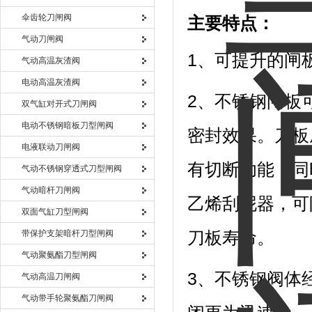
伞齿轮刀闸阀
主要特点：
气动刀闸阀
1、可提升的闸
气动高温灰渣阀
电动高温灰渣阀
2、不锈钢闸板
双气缸对开式刀闸阀
电动不锈钢暗板刀型闸阀
密封效果。刀板
电液联动刀闸阀
有切断功能，同
气动不锈钢穿透式刀型闸阀
气动暗杆刀闸阀
乙烯刮泥器，可
双面气缸刀型闸阀
带保护支架暗杆刀型闸阀
刀板寿命。
气动聚氨酯刀型闸阀
3、不锈钢阀体
气动高温刀闸阀
气动带手轮聚氨酯刀闸阀