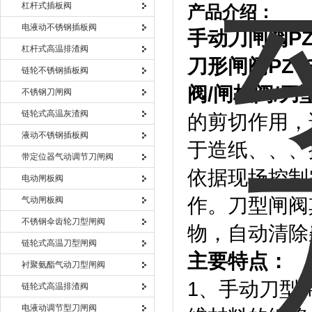
杠杆式插板阀
产品介绍：
电液动不锈钢插板阀
手动刀闸阀
P
杠杆式高温排渣阀
刀形闸阀
PZ7
链轮不锈钢插板阀
阀
/
闸板阀
/
刀
不锈钢刀闸阀
链轮式高温灰渣阀
的剪切作用，
液动不锈钢插板阀
于造纸、、、
带定位器气动调节刀闸阀
依据现场控制
电动闸板阀
作。刀型闸阀
气动闸板阀
不锈钢伞齿轮刀型闸阀
物，自动清除
链轮式高温刀型闸阀
主要特点：
衬聚氨酯气动刀型闸阀
1、手动刀型
链轮式高温排渣阀
电液动调节型刀闸阀