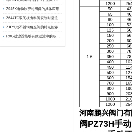
1200
25
50
43
Z945X电动软密封闸阀的具体应用
65
46
Z644TC双闸板出料阀安装时需注意哪些事项？
80
46
100
52
ZJF气动不锈钢角座阀的特点能够稳定地控制介质流量
125
56
150
56
RXG过滤器能够有效过滤中的各种杂质
200
60
250
68
300
78
1.6
350
78
400
10
450
11
500
12
600
15
700
16
800
19
900
20
1000
21
1200
25
河南鹏兴阀门有
阀
PZ73H
手动