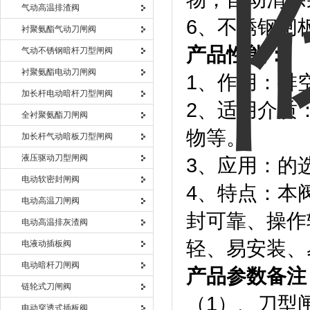
气动高温排渣阀
6、不锈钢闸
衬聚氨酯气动刀闸阀
产品性能：
气动不锈钢暗杆刀型闸阀
衬聚氨酯电动刀闸阀
1、作用：排
加长杆电动暗杆刀型闸阀
2、适用介质
全衬聚氨酯刀闸阀
物等。
加长杆气动暗板刀型闸阀
液压驱动刀型闸阀
3、应用：的
电动软密封闸阀
4、特点：本
电动高温刀闸阀
封可靠、操作
电动高温排灰渣阀
轻、易安装、
电液动插板阀
电动暗杆刀闸阀
产品参数备注
链轮式刀闸阀
（1）、刀型
电动穿透式插板阀