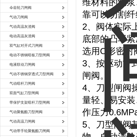
维材料的纸浆
伞齿轮刀闸阀
靠可以切割纤
气动刀闸阀
2、阀体实际
气动高温灰渣阀
电动高温灰渣阀
底部的凸耳紧
双气缸对开式刀闸阀
选用O形密封
电动不锈钢暗板刀型闸阀
3、按驱动方
电液联动刀闸阀
闸阀。
气动不锈钢穿透式刀型闸阀
气动暗杆刀闸阀
4、刀型闸阀
双面气缸刀型闸阀
量轻、易安装、
带保护支架暗杆刀型闸阀
作压力0.6MP
气动聚氨酯刀型闸阀
气动高温刀闸阀
5、刀型闸阀
气动带手轮聚氨酯刀闸阀
物，自动清除