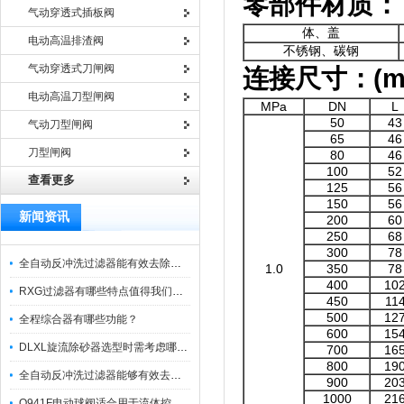
零部件材质：
气动穿透式插板阀
体、盖
电动高温排渣阀
不锈钢、碳钢
气动穿透式刀闸阀
连接尺寸：
(
电动高温刀型闸阀
MPa
DN
L
50
43
气动刀型闸阀
65
46
刀型闸阀
80
46
100
52
查看更多
125
56
150
56
新闻资讯
200
60
250
68
300
78
全自动反冲洗过滤器能有效去除过滤介质上的杂质
1.0
350
78
400
10
RXG过滤器有哪些特点值得我们选择？
450
11
500
12
全程综合器有哪些功能？
600
15
DLXL旋流除砂器选型时需考虑哪些因素？
700
16
800
19
全自动反冲洗过滤器能够有效去除不同粒径的固体杂
900
20
1000
21
Q941F电动球阀适合用于流体控制需要迅速反应的场合