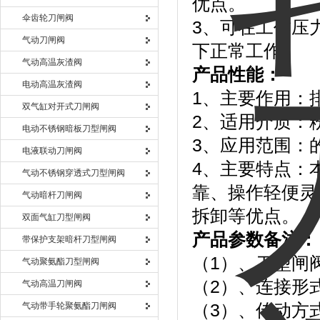
优点。
伞齿轮刀闸阀
3、可在工作压力：0
气动刀闸阀
下正常工作。
气动高温灰渣阀
产品性能：
电动高温灰渣阀
1、主要作用：
双气缸对开式刀闸阀
2、适用介质：
电动不锈钢暗板刀型闸阀
3、应用范围：
电液联动刀闸阀
4、主要特点：
气动不锈钢穿透式刀型闸阀
靠、操作轻便灵
气动暗杆刀闸阀
拆卸等优点。
双面气缸刀型闸阀
产品参数备注：
带保护支架暗杆刀型闸阀
（1）、刀型闸
气动聚氨酯刀型闸阀
（2）、连接形
气动高温刀闸阀
气动带手轮聚氨酯刀闸阀
（3）、传动方