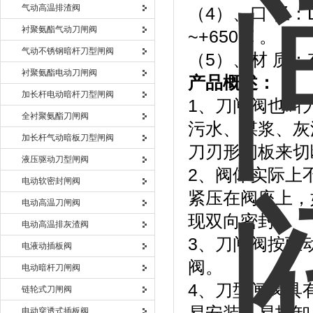
气动高温排渣阀
（4）、口 径：D
衬聚氨酯气动刀闸阀
~+650℃ 。
气动不锈钢暗杆刀型闸阀
（5）、材 质
衬聚氨酯电动刀闸阀
产品概述：
加长杆电动暗杆刀型闸阀
1、刀闸阀也叫
全衬聚氨酯刀闸阀
污水、煤浆、灰
加长杆气动暗板刀型闸阀
刀刃形闸板来切
液压驱动刀型闸阀
2、阀体实际上
电动软密封闸阀
紧压在阀座上，
电动高温刀闸阀
现双向密封。
电动高温排灰渣阀
3、刀闸阀按驱
电液动插板阀
阀。
电动暗杆刀闸阀
4、刀型闸阀具
链轮式刀闸阀
电动穿透式插板阀