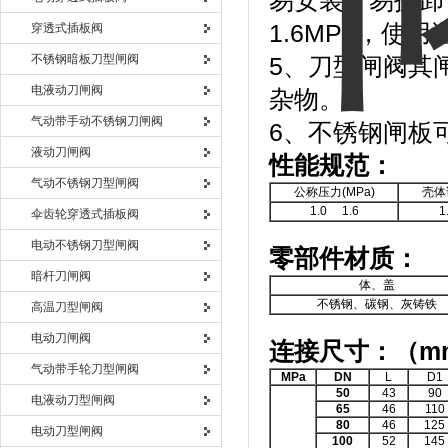
易安装、易拆卸，公
1.6MPa，使用
穿透式插板阀
不锈钢暗板刀型闸阀
5、刀型闸阀其
电液动刀闸阀
杂物。
气动带手动不锈钢刀闸阀
6、不锈钢闸板
液动刀闸阀
性能规范：
气动不锈钢刀型闸阀
公称压力(MPa)
壳体
1.0 1.6
1
伞齿轮穿透式插板阀
电动不锈钢刀型闸阀
零部件材质：
暗杆刀闸阀
体、盖
不锈钢、碳钢、灰铸铁
高温刀型闸阀
电动刀闸阀
连接尺寸：（
m
气动带手轮刀型闸阀
MPa
DN
L
D1
50
43
90
电液动刀型闸阀
65
46
110
80
46
125
电动刀型闸阀
100
52
145