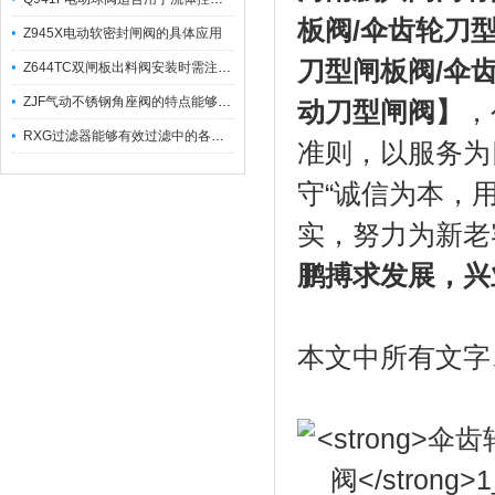
板阀
/
伞齿轮刀
Z945X电动软密封闸阀的具体应用
刀型闸板阀
/
伞
Z644TC双闸板出料阀安装时需注意哪些事项？
ZJF气动不锈钢角座阀的特点能够稳定地控制介质流量
动刀型闸阀
】
，
RXG过滤器能够有效过滤中的各种杂质
准则，以服务为
守“诚信为本，
实，努力为新老
鹏搏求发展，兴
本文中所有文字