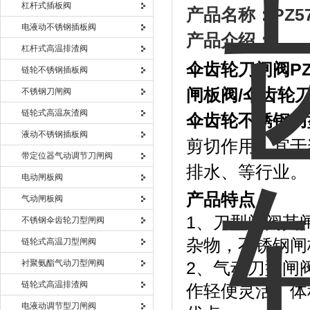
杠杆式插板阀
产品名称：
PZ5
电液动不锈钢插板阀
产品介绍：
杠杆式高温排渣阀
伞齿轮刀闸阀
P
链轮不锈钢插板阀
闸板阀
/
伞齿轮
不锈钢刀闸阀
链轮式高温灰渣阀
伞齿轮不锈钢刀
液动不锈钢插板阀
剪切作用，宜于
带定位器气动调节刀闸阀
排水、等行业。
电动闸板阀
产品特点：
气动闸板阀
1、刀型闸阀其
不锈钢伞齿轮刀型闸阀
杂物，不锈钢闸
链轮式高温刀型闸阀
衬聚氨酯气动刀型闸阀
2、气动刀型闸
链轮式高温排渣阀
作轻便灵活、体
电液动调节型刀闸阀