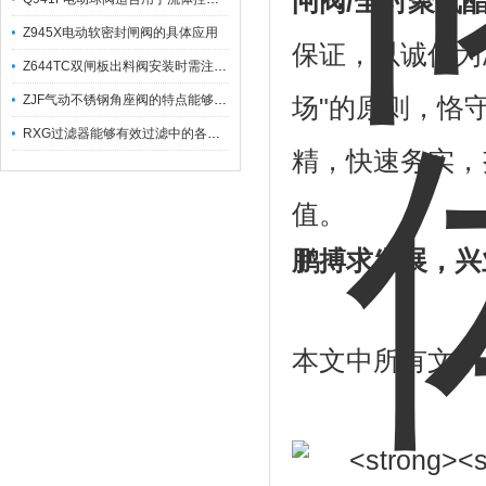
闸阀
/
全衬聚氨
Z945X电动软密封闸阀的具体应用
保证，以诚信为
Z644TC双闸板出料阀安装时需注意哪些事项？
ZJF气动不锈钢角座阀的特点能够稳定地控制介质流量
场"的原则，恪
RXG过滤器能够有效过滤中的各种杂质
精，快速务实，
值。
鹏搏求发展，兴
本文中所有文字