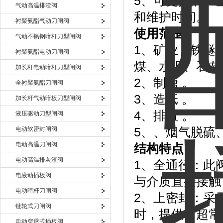
5、可更换的、
气动高温排渣阀
和维护时间。
衬聚氨酯气动刀闸阀
使用范围：
气动不锈钢暗杆刀型闸阀
1、矿业：铁燧
衬聚氨酯电动刀闸阀
煤、水泥、石灰
加长杆电动暗杆刀型闸阀
2、制糖 。
全衬聚氨酯刀闸阀
3、造纸 。
加长杆气动暗板刀型闸阀
4、排渣 。
液压驱动刀型闸阀
电动软密封闸阀
5、、烟气脱硫
电动高温刀闸阀
结构特点：
电动高温排灰渣阀
1、全通径：此
电液动插板阀
与介质直接接触
电动暗杆刀闸阀
2、上密封：采
链轮式刀闸阀
时，提供了超常
电动穿透式插板阀