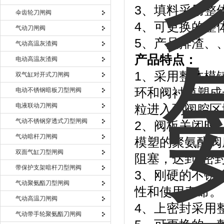
3、填料采用整
伞齿轮刀闸阀
4、可更换的整
气动刀闸阀
5、产品排渣、
气动高温灰渣阀
产品特点：
电动高温灰渣阀
1、采用整体模
双气缸对开式刀闸阀
环和阀衬模塑成
电动不锈钢暗板刀型闸阀
电液联动刀闸阀
粒进入到阀腔区
气动不锈钢穿透式刀型闸阀
2、阀板关闭时
气动暗杆刀闸阀
模塑的聚氨酯阀
双面气缸刀型闸阀
阻塞，达到*密
带保护支架暗杆刀型闸阀
3、刚硬的不锈
气动聚氨酯刀型闸阀
性和使用寿命。
气动高温刀闸阀
4、上密封采用
气动带手轮聚氨酯刀闸阀