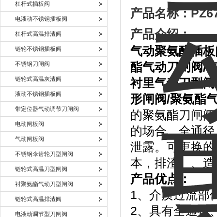
杠杆式插板阀
产品名称：
PZ
电液动不锈钢插板阀
产品介绍：
杠杆式高温排渣阀
气动聚氨酯插板
链轮不锈钢插板阀
不锈钢刀闸阀
酯气动刀闸阀
/
链轮式高温灰渣阀
衬里气动刀型闸
液动不锈钢插板阀
形闸阀
/
聚氨酯
带定位器气动调节刀闸阀
的聚氨酯刀闸阀
电动闸板阀
的场合，全通径
气动闸板阀
泄露。可更换的
不锈钢伞齿轮刀型闸阀
本，排渣、、造
链轮式高温刀型闸阀
产品优点：
衬聚氨酯气动刀型闸阀
1、介质过流部
链轮式高温排渣阀
2、具有全通径
电液动调节型刀闸阀