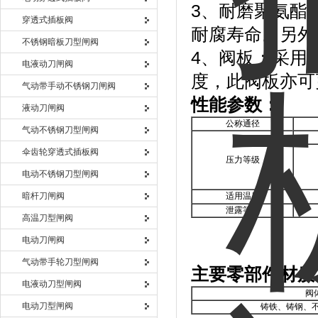
3、耐磨聚氨酯
穿透式插板阀
耐腐寿命。另外
不锈钢暗板刀型闸阀
4、阀板：采用
电液动刀闸阀
度，此阀板亦可
气动带手动不锈钢刀闸阀
性能参数：
液动刀闸阀
公称通径
气动不锈钢刀型闸阀
伞齿轮穿透式插板阀
压力等级
电动不锈钢刀型闸阀
暗杆刀闸阀
适用温度
泄露等级
高温刀型闸阀
电动刀闸阀
气动带手轮刀型闸阀
主要零部件材质
电液动刀型闸阀
阀
电动刀型闸阀
铸铁、铸钢、不