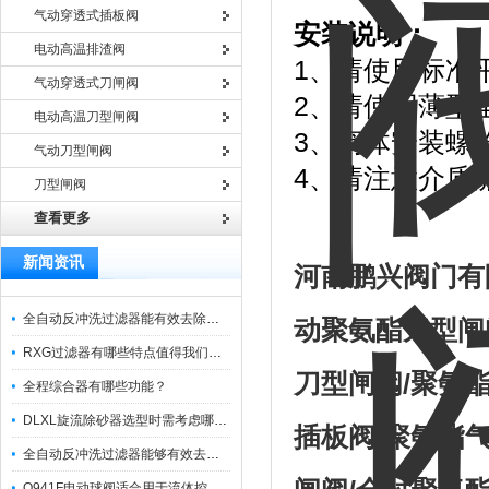
气动穿透式插板阀
安装说明：
电动高温排渣阀
1、请使用标准
气动穿透式刀闸阀
2、请使用薄型
电动高温刀型闸阀
3、阀体安装螺
气动刀型闸阀
4、请注意介质
刀型闸阀
查看更多
新闻资讯
河南鹏兴阀门有
全自动反冲洗过滤器能有效去除过滤介质上的杂质
动聚氨酯刀型闸
RXG过滤器有哪些特点值得我们选择？
刀型闸阀
/
聚氨
全程综合器有哪些功能？
DLXL旋流除砂器选型时需考虑哪些因素？
插板阀
/
聚氨酯
全自动反冲洗过滤器能够有效去除不同粒径的固体杂
Q941F电动球阀适合用于流体控制需要迅速反应的场合