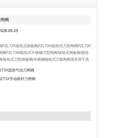
刀闸阀
26-05-25
PZL73X链轮式插板阀PZL73H链轮式刀型闸阀PZL73F
阀PZL73W链轮式不锈钢刀型闸阀/链轮式闸板阀/链轮
阀/链轮式刀型插板阀/不锈钢链轮式刀形闸阀系常用于高
短结构长度，节省材料，可使管路系统整体重量大大减
Z673X圆形气动刀闸阀
MZ73X手动暗杆刀闸阀