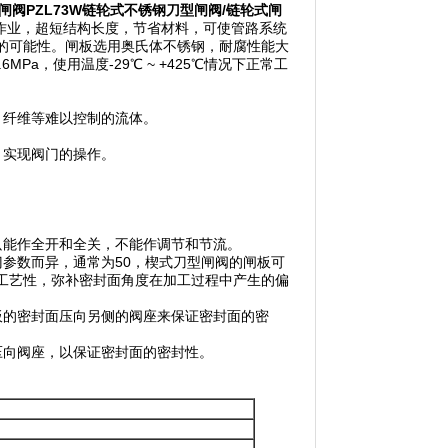
闸阀
PZL73W
链轮式不锈钢刀型闸阀
/
链轮式闸
作业，超短结构长度，节省材料，可使管路系统
的可能性。闸板选用奥氏体不锈钢，耐腐性能大
MPa，使用温度-29℃ ~ +425℃情况下正常工
、纤维等难以控制的流体。
，实现阀门的操作。
只能作全开和全关，不能作调节和节流。
参数而异，通常为50，楔式刀型闸阀的闸板可
工艺性，弥补密封面角度在加工过程中产生的偏
板的密封面压向另侧的阀座来保证密封面的密
压向阀座，以保证密封面的密封性。