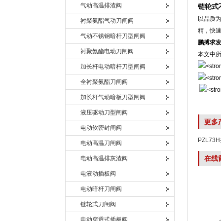
气动高温排渣阀
链轮式
以品质为
衬聚氨酯气动刀闸阀
精，快
气动不锈钢暗杆刀型闸阀
鹏搏求
衬聚氨酯电动刀闸阀
本文中
加长杆电动暗杆刀型闸阀
全衬聚氨酯刀闸阀
加长杆气动暗板刀型闸阀
液压驱动刀型闸阀
更多
电动软密封闸阀
PZL7
电动高温刀闸阀
在线
电动高温排灰渣阀
电液动插板阀
电动暗杆刀闸阀
链轮式刀闸阀
电动穿透式插板阀