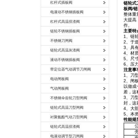
杠杆式插板阀
链轮式
板阀
/
链
电液动不锈钢插板阀
整体重
大提高，
杠杆式高温排渣阀
作。
主要特
链轮不锈钢插板阀
1、链
不锈钢刀闸阀
2、于
3、具
链轮式高温灰渣阀
4、材
5、尺寸
液动不锈钢插板阀
6、压力
带定位器气动调节刀闸阀
注意事
1、刀
电动闸板阀
2、闸
以做成
气动闸板阀
差，这
3、刀
不锈钢伞齿轮刀型闸阀
封，这
链轮式高温刀型闸阀
4、大
5、本
衬聚氨酯气动刀型闸阀
性能规
链轮式高温排渣阀
电液动调节型刀闸阀