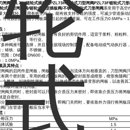
刀闸阀
PZL73X
链轮式插板阀
PZL73H
链轮式刀型闸阀
PZL73F
链轮式刀形
轮式刀型闸板阀
/
链轮式刀型插板阀
/
不锈钢链轮式刀形闸阀
系常用于高空
量大大减轻。占用有效空间小，能有效支持管道的强度，可减少管道振动
可有效的防止由于闸板腐蚀引起的密封泄漏。可在工作压力0.6MPa ~ 1.6
点：
轮刀型闸阀因采用刀型闸板，具有良好的剪切作用，适宜于浆料、粉粒料
造纸、、、排水、等行业。
有多种阀座可供选择，并且可依据现场控制需求，配备电动或气动执行器
质：铸铁、碳钢、不锈钢 。
范围：DN50～DN600 。
：1.0MPa。
项及其特点：
型闸阀的启闭件是闸板，闸板的运动方向与流体方向相垂直的，刀型闸阀
板有两个密封面，常用的模式闸板阀的两个密封面形成楔形，楔形角随阀门
一个整体，叫做刚性闸板；也可以做成能产生微量变形的闸板，以改善其
种闸板叫做弹性闸板。
型闸阀关闭时，密封面可以只依靠介质压力来密封，即依靠介质压力将闸
就是自密封。
部分刀型闸阀是采用强制密封的，即阀门关闭时，要依靠外力强行将闸板
类阀门在管道中一般应当水平安装。
范：
公称压力
MPa
壳体试验
1.5