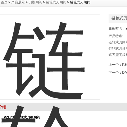
：
首页
>
产品展示
>
刀型闸阀
>
链轮式刀闸阀
> 链轮式刀闸阀
链轮式
更新时间：20
产品特点:
链轮式刀闸阀
链轮式刀形闸
式刀型闸板
空作业，超
上一个：
P
轻。
下一个：
D
介绍
称：
PZL73H链轮式刀型闸阀
绍：