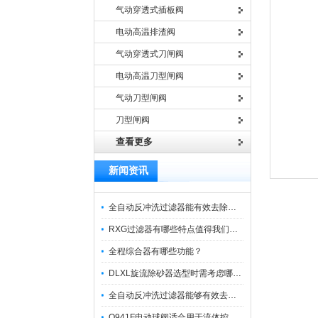
气动穿透式插板阀
电动高温排渣阀
气动穿透式刀闸阀
电动高温刀型闸阀
气动刀型闸阀
刀型闸阀
查看更多
新闻资讯
全自动反冲洗过滤器能有效去除过滤介质上的杂质
RXG过滤器有哪些特点值得我们选择？
全程综合器有哪些功能？
DLXL旋流除砂器选型时需考虑哪些因素？
全自动反冲洗过滤器能够有效去除不同粒径的固体杂
Q941F电动球阀适合用于流体控制需要迅速反应的场合