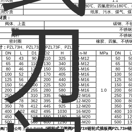
密封试验
1.1
工作温度
橡胶≤ 80℃、四氟密封≤180℃、
运用介质
纸浆、污水、煤气、煤
材质：
阀体、上盖
碳钢、不
闸板
不锈钢
阀杆
不锈钢
密封圈
橡胶、四氟、不锈钢
寸：
PZL73H、PZL73X、PZL73F、PZL73Y
DN
L
D1
D2
H
n-M
MPa
DN
L
50
43
90
110
325
4-M12
50
5
65
46
110
130
340
4-M12
65
5
80
46
125
150
355
4-M16
80
5
100
52
145
170
405
8-M16
100
5
125
56
175
200
440
8-M16
125
5
150
56
200
225
520
8-M16
150
6
200
60
255
280
580
8-M16
1.0
200
6
250
68
310
335
670
12-M16
250
7
300
78
362
395
820
12-M20
300
8
350
78
412
445
925
12-M20
350
9
400
102
462
495
1030
16-M20
400
10
450
114
518
550
1180
16-M20
450
12
500
127
568
600
1290
16-M20
500
13
链轮式刀闸阀
PZL73X
链轮式插板阀
PZL73H
链
兴阀门有限公司
主要生产销售
【