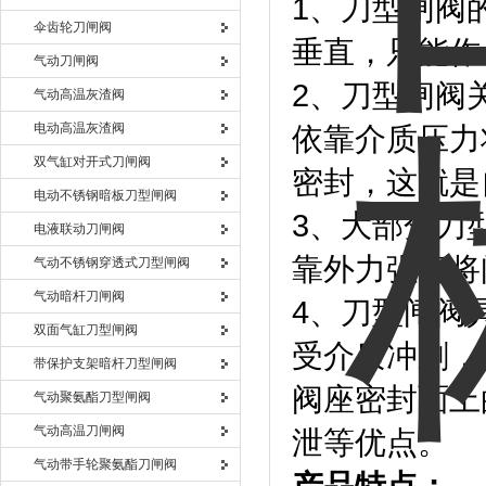
1、刀型闸阀
伞齿轮刀闸阀
垂直，只能作
气动刀闸阀
2、刀型闸阀
气动高温灰渣阀
电动高温灰渣阀
依靠介质压力
双气缸对开式刀闸阀
密封，这就是
电动不锈钢暗板刀型闸阀
3、大部分刀
电液联动刀闸阀
靠外力强行将
气动不锈钢穿透式刀型闸阀
气动暗杆刀闸阀
4、刀型闸阀
双面气缸刀型闸阀
受介质冲刷，
带保护支架暗杆刀型闸阀
阀座密封面上
气动聚氨酯刀型闸阀
气动高温刀闸阀
泄等优点。
气动带手轮聚氨酯刀闸阀