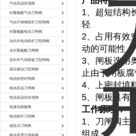
产品特点：
气动高温排渣阀
1、超短结构
衬聚氨酯气动刀闸阀
轻
气动不锈钢暗杆刀型闸阀
衬聚氨酯电动刀闸阀
2、占用有效
加长杆电动暗杆刀型闸阀
动的可能性
全衬聚氨酯刀闸阀
3、闸板选用
加长杆气动暗板刀型闸阀
液压驱动刀型闸阀
止由于闸板腐
电动软密封闸阀
4、上密封填
电动高温刀闸阀
5、闸板具有
电动高温排灰渣阀
工作原理：
电液动插板阀
电动暗杆刀闸阀
1、刀闸阀主
链轮式刀闸阀
组成。
电动穿透式插板阀