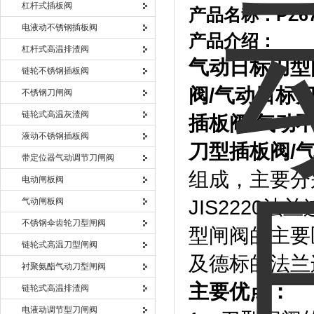
杠杆式插板阀
产品名称：
PZ
电液动不锈钢插板阀
产品介绍：
杠杆式高温排渣阀
气动日标刀型
链轮不锈钢插板阀
阀
/
气动日标
不锈钢刀闸阀
链轮式高温灰渣阀
插板阀
/
气动
液动不锈钢插板阀
刀型插板阀
/
带定位器气动调节刀闸阀
组成，主要分别
电动闸板阀
气动闸板阀
JIS2220
不锈钢伞齿轮刀型闸阀
型闸阀的主要
链轮式高温刀型闸阀
及德标的法兰
衬聚氨酯气动刀型闸阀
主要优点：
链轮式高温排渣阀
电液动调节型刀闸阀