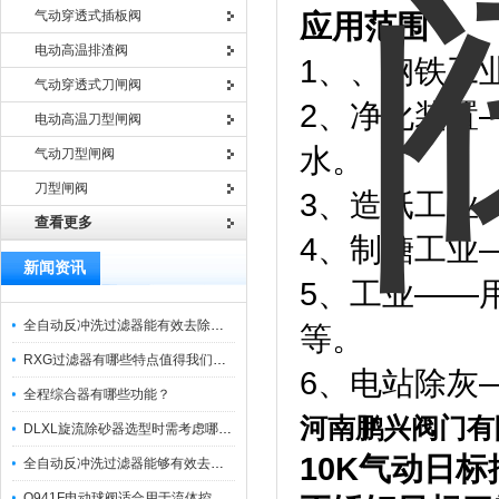
气动穿透式插板阀
应用范围：
电动高温排渣阀
1、、钢铁工
气动穿透式刀闸阀
2、净化装置
电动高温刀型闸阀
水。
气动刀型闸阀
刀型闸阀
3、造纸工业
查看更多
4、制糖工业
新闻资讯
5、工业——
全自动反冲洗过滤器能有效去除过滤介质上的杂质
等。
RXG过滤器有哪些特点值得我们选择？
6、电站除灰
全程综合器有哪些功能？
河南鹏兴阀门有
DLXL旋流除砂器选型时需考虑哪些因素？
10K
气动日标
全自动反冲洗过滤器能够有效去除不同粒径的固体杂
Q941F电动球阀适合用于流体控制需要迅速反应的场合