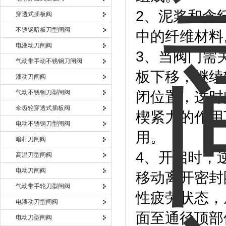
2、泥浆和含
穿透式插板阀
不锈钢暗板刀型闸阀
中的纤维材料
电液动刀闸阀
3、当阀门需
气动带手动不锈钢刀闸阀
板下移，继续
液动刀闸阀
气动不锈钢刀型闸阀
闭位置，这时
伞齿轮穿透式插板阀
楔紧力的作用
电动不锈钢刀型闸阀
用。
暗杆刀闸阀
4、开启时，
高温刀型闸阀
电动刀闸阀
移动离开密封
气动带手轮刀型闸阀
性疲劳状态，
电液动刀型闸阀
面至通径顶部
电动刀型闸阀