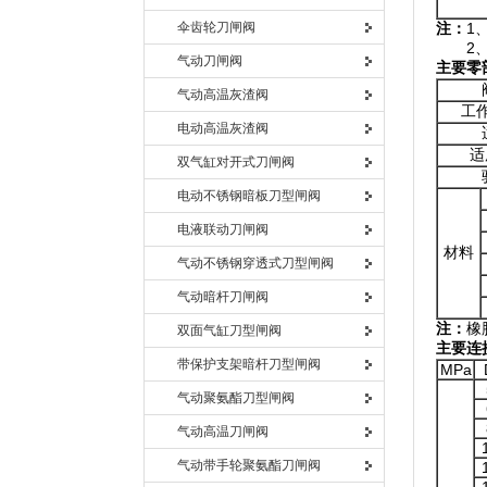
伞齿轮刀闸阀
注：
1
2、非
气动刀闸阀
主要零
气动高温灰渣阀
工作
电动高温灰渣阀
适
双气缸对开式刀闸阀
电动不锈钢暗板刀型闸阀
电液联动刀闸阀
材料
气动不锈钢穿透式刀型闸阀
气动暗杆刀闸阀
注：
橡
双面气缸刀型闸阀
主要连
带保护支架暗杆刀型闸阀
MPa
气动聚氨酯刀型闸阀
气动高温刀闸阀
气动带手轮聚氨酯刀闸阀