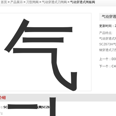
：
首页
>
产品展示
>
刀型闸阀
>
气动穿透式刀闸阀
> 气动穿透式闸板阀
气动穿
更新时间：20
产品特点:
气动穿透式闸
SCZ673
钢穿透式刀
形闸阀是由
上一个：
D
同等通径的
下一个：
C
加平稳，密
介绍
称：
SCZ673F气动穿透式插板阀SCZ673H
绍：