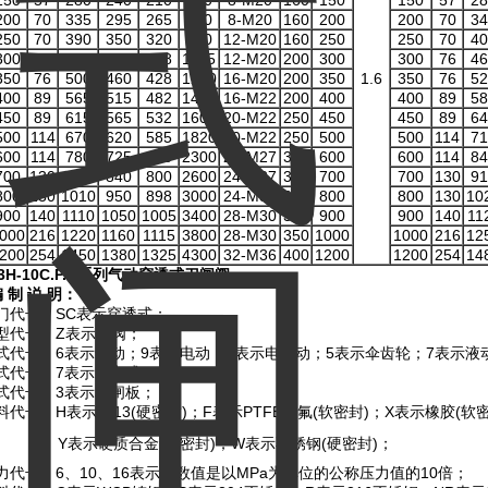
150
57
280
240
210
630
8-M20
160
150
150
57
28
200
70
335
295
265
750
8-M20
160
200
200
70
34
250
70
390
350
320
900
12-M20
160
250
250
70
40
300
76
440
400
368
1125
12-M20
200
300
300
76
46
350
76
500
460
428
1260
16-M20
200
350
1.6
350
76
52
400
89
565
515
482
1450
16-M22
200
400
400
89
58
450
89
615
565
532
1600
20-M22
250
450
450
89
64
500
114
670
620
585
1820
20-M22
250
500
500
114
71
600
114
780
725
685
2300
20-M27
300
600
600
114
84
700
130
895
840
800
2600
24-M27
300
700
700
130
91
800
130
1010
950
898
3000
24-M30
320
800
800
130
10
900
140
1110
1050
1005
3400
28-M30
320
900
900
140
11
000
216
1220
1160
1115
3800
28-M30
350
1000
1000
216
12
200
254
1450
1380
1325
4300
32-M36
400
1200
1200
254
14
3H-10C.P.R
系列气动穿透式刀闸阀
编
制
说
明：
门代号：SC表示穿透式；
型代号：Z表示闸阀；
式代号：6表示气动；9表示电动；2表示电液动；5表示伞齿轮；7表示液
式代号：7表示对夹式；
式代号：3表示单闸板；
代号：H表示Cr13(硬密封)；F表示PTFE四氟(软密封)；X表示橡胶(软
表示硬质合金(硬密封)；W表示不锈钢(硬密封)；
力代号：6、10、16表示其数值是以MPa为单位的公称压力值的10倍；