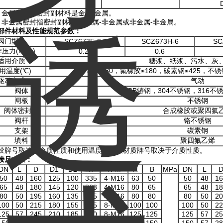
、金属密封指密封副材料是金属-金属。
金属密封指密封副材料是金属-非金属或非金属-非金属。
部件材料及性能规范参数：
阀门型号
SCZ673F-2.5
SCZ673H-6
SC
压力(MPa)
0.25
0.6
适用介质
糖浆、纸浆、污水、灰
用温度(℃)
橡胶≤80，氟橡胶≤180，碳素钢≤425，不锈钢
驱动方式
气动
阀体
WCB铸钢，304不锈钢，316不
闸板
不锈钢
阀体密封圈
合成橡胶或聚四氟
阀杆
铬不锈钢
支架
碳素钢
填料
聚四氟乙烯
胶牌号取决于介质性质和使用温度；闸板材质牌号取决于介质性质。
接尺寸表：
DN
L
D
D1
D2
H
N-M
A
B
MPa
DN
L
50
48
160
125
100
335
4-M16
63
50
50
48
16
65
48
180
145
120
363
4-M16
80
65
65
48
18
80
50
195
160
135
395
4-M16
80
80
80
50
20
100
50
215
180
155
465
8-M16
100
100
100
50
22
125
57
245
210
185
530
8-M16
125
125
125
57
25