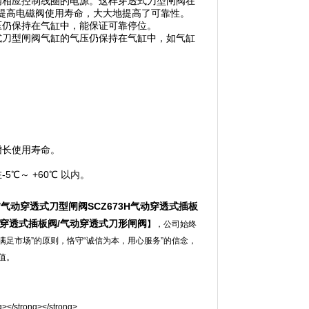
阀相应控制线圈的电源。这样穿透式刀型闸阀在
提高电磁阀使用寿命，大大地提高了可靠性。
压仍保持在气缸中，能保证可靠停位。
式刀型闸阀气缸的气压仍保持在气缸中，如气缸
增长使用寿命。
℃～ +60℃ 以内。
/
气动穿透式刀型闸阀
SCZ673H
气动穿透式插板
穿透式插板阀
/
气动穿透式刀形闸阀
】
，公司始终
满足市场”的原则，恪守“诚信为本，用心服务”的信念，
值。