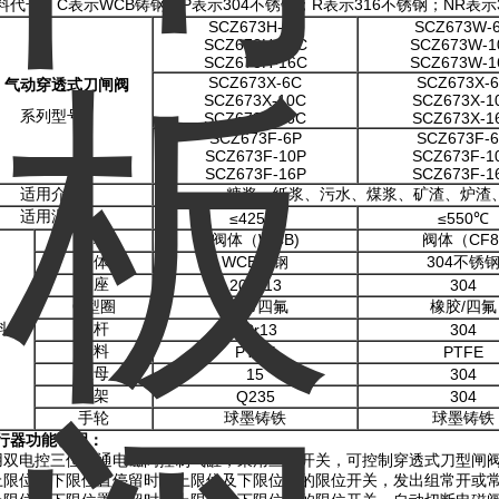
料代号：C表示WCB铸钢；P表示304不锈钢；R表示316不锈钢；NR表示
SCZ673H-6C
SCZ673W-
SCZ673H-10C
SCZ673W-1
SCZ673H-16C
SCZ673W-1
SCZ673X-6C
SCZ673X-
气动穿透式刀闸阀
SCZ673X-10C
SCZ673X-1
系列型号
SCZ673X-16C
SCZ673X-1
SCZ673F-6P
SCZ673F-
SCZ673F-10P
SCZ673F-1
SCZ673F-16P
SCZ673F-1
适用介质
糖浆、纸浆、污水、煤浆、矿渣、炉渣
适用温度
≤425℃
≤550℃
名称
阀体（WCB)
阀体（CF8
阀体
WCB铸钢
304不锈
阀座
20Cr13
304
O型圈
橡胶/四氟
橡胶/四氟
料
阀杆
2Cr13
304
填料
PTFE
PTFE
螺母
15
304
支架
Q235
304
手轮
球墨铸铁
球墨铸铁
行器功能说明：
用双电控三位五通电磁阀控制气缸，采用三位开关，可控制穿透式刀型闸
上限位、下限位置停留时，上限位及下限位置的限位开关，发出组常开或