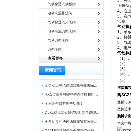
3、在
气动穿透式插板阀
上限位
4、在
电动高温排渣阀
5、在
活塞、
气动穿透式刀闸阀
气动执
电动高温刀型闸阀
1、单
2、接
气动刀型闸阀
3、气
4、电
刀型闸阀
气动执
（1）
查看更多
（2）
（3）
新闻资讯
（4）
（5）
全自动反冲洗过滤器能有效去除过滤介质上的杂质
河南鹏
RXG过滤器有哪些特点值得我们选择？
阀
SCZ
遵循“以
全程综合器有哪些功能？
坚持追
DLXL旋流除砂器选型时需考虑哪些因素？
鹏搏求
全自动反冲洗过滤器能够有效去除不同粒径的固体杂
本文中
Q941F电动球阀适合用于流体控制需要迅速反应的场合