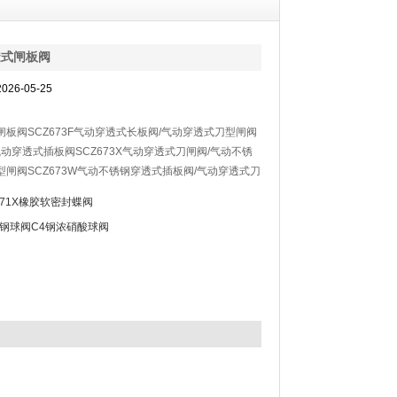
透式闸板阀
26-05-25
板阀SCZ673F气动穿透式长板阀/气动穿透式刀型闸阀
H气动穿透式插板阀SCZ673X气动穿透式刀闸阀/气动不锈
型闸阀SCZ673W气动不锈钢穿透式插板阀/气动穿透式刀
气缸和穿透式刀闸阀组成，是闸板加长并在闸板上加工个
371X橡胶软密封蝶阀
通孔，闸板紧贴阀座做启闭运动不脱离。这样在工作中更
4钢球阀C4钢浓硝酸球阀
封性能更*。