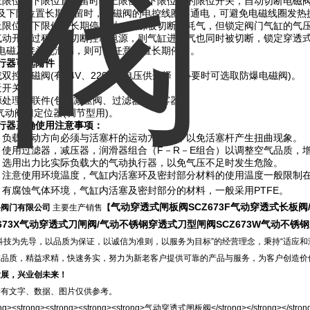
上限位、下限位置停留时，上限位及下限位置的限位开关，自动切断电磁
及下限位置长期停留时，电磁阀的电控线圈不通电，可避免电磁线圈发热
上限位及下限位置长期停留时；气源被切断不耗气，但锁定阀门气缸的气
气动开关过程中，切断控制电源，则气缸进出气也同时被切断，锁定穿透
电磁及接头无泄漏，则可在任意位置长期停留。
行器可选附件：
或双控电磁阀(有24V、220V等电压供选择，必要时可选取防爆电磁阀)。
近开关。
源处理三联件(包括减压阀、过滤器、油雾器)。
/气动阀门定位器(调节型用)。
行器正确使用注意事项：
、负载运动方向必须与活塞杆的运动方向致，以免活塞杆产生扭曲现象。
、使用过滤器，减压器，润滑器组合（F－R－E组合）以调整空气品质，
、选用出力比实际负载大的气动执行器，以免气压不足时发生危险。
、注意使用环境温度，气缸内活塞环及密封部分材料的使用温度一般限制在-5
、有腐蚀气体环境，气缸内活塞及密封部分的材料，一般采用PTFE。
气动穿透式闸板阀
SCZ673F
气动穿透式长板阀
兴阀门有限公司
主要生产销售
【
673X
气动穿透式刀闸阀
/
气动不锈钢穿透式刀型闸阀
SCZ673W
气动不锈钢
科技为先导，以品质为保证，以诚信为准则，以服务为目标”的经营理念，秉持“适应和
求品质，精益求精，快速务实，努力为新老客户提供可靠的产品与服务，为客户创造价
发展，兴业创未来！
所有文字、数据、图片仅供参考。