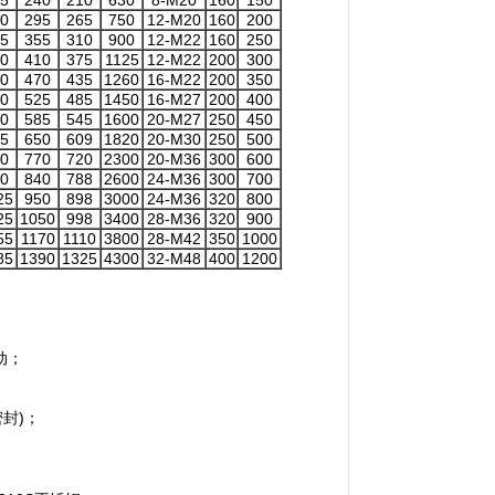
5
240
210
630
8-M20
160
150
0
295
265
750
12-M20
160
200
5
355
310
900
12-M22
160
250
0
410
375
1125
12-M22
200
300
0
470
435
1260
16-M22
200
350
0
525
485
1450
16-M27
200
400
0
585
545
1600
20-M27
250
450
5
650
609
1820
20-M30
250
500
0
770
720
2300
20-M36
300
600
0
840
788
2600
24-M36
300
700
25
950
898
3000
24-M36
320
800
25
1050
998
3400
28-M36
320
900
55
1170
1110
3800
28-M42
350
1000
85
1390
1325
4300
32-M48
400
1200
动；
密封)；