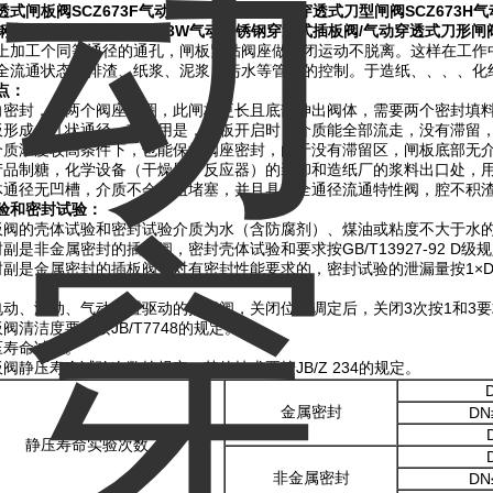
透式闸板阀
SCZ673F
气动穿透式长板阀
/
气动穿透式刀型闸阀
SCZ673H
气
钢穿透式刀型闸阀
SCZ673W
气动不锈钢穿透式插板阀
/
气动穿透式刀形闸
上加工个同等通径的通孔，闸板紧贴阀座做启闭运动不脱离。这样在工作
全流通状态。排渣、纸浆、泥浆、污水等管道的控制。于造纸、、、、化
点：
向密封，带两个阀座封圈，此闸板更长且底部伸出阀体，需要两个密封填
板形成个孔状通径，其作用是，闸板开启时，介质能全部流走，没有滞留
介质浓度较高条件下，也能保持阀座密封，由于没有滞留区，闸板底部无
产品制糖，化学设备（干燥器、反应器）的装卸和造纸厂的浆料出口处，
体通径无凹槽，介质不会卡阻堵塞，并且具有全通径流通特性阀，腔不积
验和密封试验：
板阀的壳体试验和密封试验介质为水（含防腐剂）、煤油或粘度不大于水
封副是非金属密封的插板阀，密封壳体试验和要求按GB/T13927-92 D级
封副是金属密封的插板阀，对有密封性能要求的，密封试验的泄漏量按1×D
电动、液动、气动装置驱动的插板阀，关闭位置调定后，关闭3次按1和3
阀清洁度要求按JB/T7748的规定。
压寿命试验。
板阀静压寿命试验次数按规定，其他技术要按JB/Z 234的规定。
金属密封
DN
静压寿命实验次数
非金属密封
DN