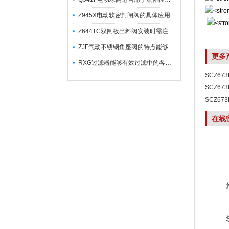
Z945X电动软密封闸阀的具体应用
Z644TC双闸板出料阀安装时需注意哪些事项？
ZJF气动不锈钢角座阀的特点能够稳定地控制介质流量
更多
RXG过滤器能够有效过滤中的各种杂质
SCZ6
SCZ6
SCZ6
在线