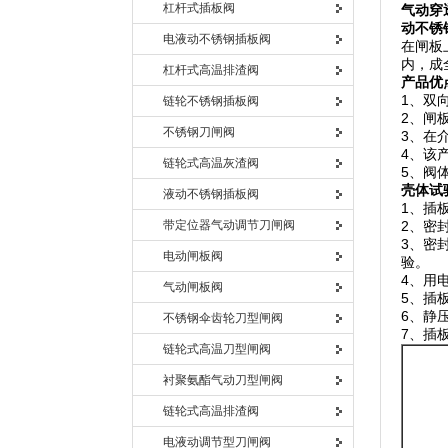
杠杆式插板阀
气动穿
动不锈
电液动不锈钢插板阀
在闸板
内，成
杠杆式高温排渣阀
产品优
1、双
链轮不锈钢插板阀
2、闸
不锈钢刀闸阀
3、在
4、该
链轮式高温灰渣阀
5、阀
壳体试
液动不锈钢插板阀
1、插
带定位器气动调节刀闸阀
2、密
3、密
电动闸板阀
验。
4、用
气动闸板阀
5、插板
6、静
不锈钢伞齿轮刀型闸阀
7、插
链轮式高温刀型闸阀
衬聚氨酯气动刀型闸阀
链轮式高温排渣阀
电液动调节型刀闸阀