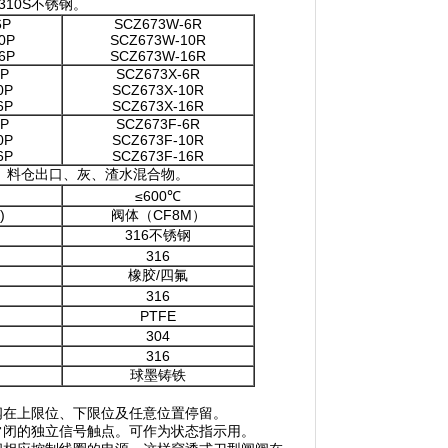
310S不锈钢。
6P
SCZ673W-6R
0P
SCZ673W-10R
6P
SCZ673W-16R
6P
SCZ673X-6R
0P
SCZ673X-10R
6P
SCZ673X-16R
6P
SCZ673F-6R
0P
SCZ673F-10R
6P
SCZ673F-16R
、料仓出口、灰、渣水混合物。
≤600℃
)
阀体（CF8M）
钢
316不锈钢
316
橡胶/四氟
316
PTFE
304
316
球墨铸铁
阀在上限位、下限位及任意位置停留。
常闭的独立信号触点。可作为状态指示用。