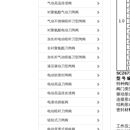
气动高温排渣阀
衬聚氨酯气动刀闸阀
1.0
气动不锈钢暗杆刀型闸阀
衬聚氨酯电动刀闸阀
加长杆电动暗杆刀型闸阀
全衬聚氨酯刀闸阀
加长杆气动暗板刀型闸阀
1
液压驱动刀型闸阀
1
SCZ67
电动软密封闸阀
型
号
特种阀
电动高温刀闸阀
阀门类
电动高温排灰渣阀
驱动形
连接形
电液动插板阀
结构形
密封材料
电动暗杆刀闸阀
Y
链轮式刀闸阀
工作压
电动穿透式插板阀