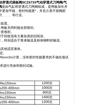
动穿透式插板阀
SCZ673X
气动穿透式刀闸阀
/
气
阀
是由气缸和穿透式刀闸阀组成，是闸板加长并
中更加平稳，密封性能更*，并且介质不留阀腔
纤、、、等行业。
料装置。
，闸板关闭时能全部密封。
介质堆积。
用于回收混有大量杂质的旧纸张。
渣，特别适合于浆体输送及粉体物料的输送。
的其他适宜液体。
规定。
Nmm3/s计算，没有密封性能要求的不做此项试
要求进行壳体和密封试验。
1200次
DN≤150mm
1000次
≥200-400mm
800次
Dn≤150mm
1400次
Dn≤150mm
1200次
≤200-400mm