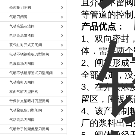
且介质不留阀
伞齿轮刀闸阀
等管道的控制
气动刀闸阀
产品优点：
气动高温灰渣阀
电动高温灰渣阀
1、双向密封
双气缸对开式刀闸阀
体，需要两个
电动不锈钢暗板刀型闸阀
2、闸板形成
电液联动刀闸阀
全部流走，没
气动不锈钢穿透式刀型闸阀
气动暗杆刀闸阀
3、在介质浓
双面气缸刀型闸阀
留区，闸板底
带保护支架暗杆刀型闸阀
4、该产品制
气动聚氨酯刀型闸阀
气动高温刀闸阀
厂的浆料出口
气动带手轮聚氨酯刀闸阀