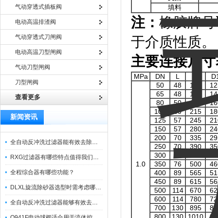
气动穿透式插板阀
填料
注：
橡胶牌号
电动高温排渣阀
气动穿透式刀闸阀
于介质性质。
电动高温刀型闸阀
主要连接尺寸
气动刀型闸阀
MPa
DN
L
D
D
刀型闸阀
50
48
160
12
65
48
180
14
查看更多
80
50
195
16
100
50
215
18
新闻资讯
125
57
245
21
150
57
280
24
200
70
335
29
全自动反冲洗过滤器能有效去除过滤介质上的杂质
250
70
390
35
300
76
440
40
RXG过滤器有哪些特点值得我们选择？
1.0
350
76
500
46
全程综合器有哪些功能？
400
89
565
51
450
89
615
56
DLXL旋流除砂器选型时需考虑哪些因素？
500
114
670
62
600
114
780
72
全自动反冲洗过滤器能够有效去除不同粒径的固体杂
700
130
895
84
800
130
1010
95
Q941F电动球阀适合用于流体控制需要迅速反应的场合