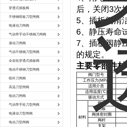
后，关闭3次
穿透式插板阀
不锈钢暗板刀型闸阀
5、插板阀清洁
电液动刀闸阀
6、静压寿命
气动带手动不锈钢刀闸阀
7、插板阀静压
液动刀闸阀
气动不锈钢刀型闸阀
的规定。
伞齿轮穿透式插板阀
主要零部件材
电动不锈钢刀型闸阀
阀门型号
暗杆刀闸阀
工作压力(MPa)
适用介质
高温刀型闸阀
适用温度(℃)
电动刀闸阀
驱动方式
阀体
气动带手轮刀型闸阀
闸板
电液动刀型闸阀
阀体密封圈
材料
阀杆
电动刀型闸阀
支架