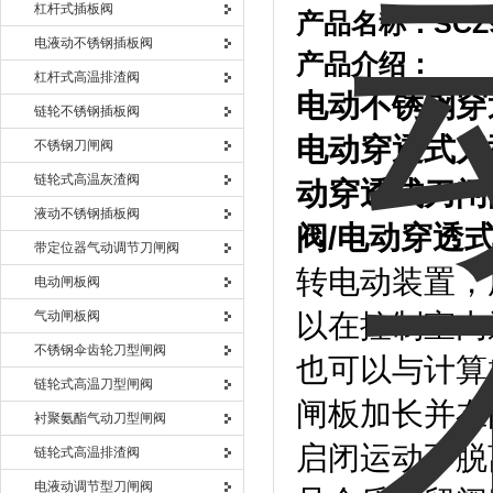
杠杆式插板阀
产品名称：
SCZ
电液动不锈钢插板阀
产品介绍：
杠杆式高温排渣阀
电动不锈钢穿
链轮不锈钢插板阀
电动穿透式刀
不锈钢刀闸阀
链轮式高温灰渣阀
动穿透式刀闸
液动不锈钢插板阀
阀
/
电动穿透
带定位器气动调节刀闸阀
转电动装置，
电动闸板阀
气动闸板阀
以在控制室内
不锈钢伞齿轮刀型闸阀
也可以与计算
链轮式高温刀型闸阀
闸板加长并在
衬聚氨酯气动刀型闸阀
启闭运动不脱
链轮式高温排渣阀
电液动调节型刀闸阀