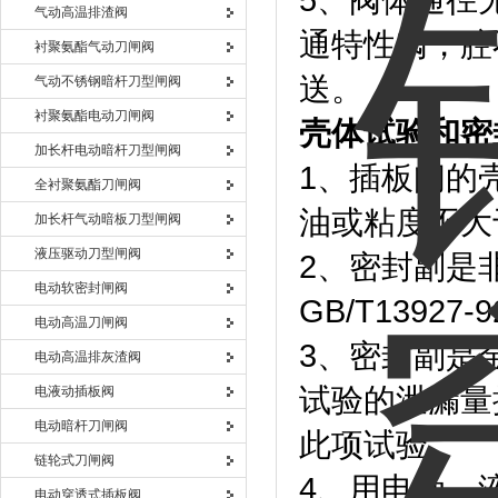
5、阀体通径
气动高温排渣阀
通特性阀，腔
衬聚氨酯气动刀闸阀
送。
气动不锈钢暗杆刀型闸阀
衬聚氨酯电动刀闸阀
壳体试验和密
加长杆电动暗杆刀型闸阀
1、插板阀的
全衬聚氨酯刀闸阀
油或粘度不大
加长杆气动暗板刀型闸阀
液压驱动刀型闸阀
2、密封副是
电动软密封闸阀
GB/T13927
电动高温刀闸阀
3、密封副是
电动高温排灰渣阀
试验的泄漏量
电液动插板阀
电动暗杆刀闸阀
此项试验。
链轮式刀闸阀
4、用电动、
电动穿透式插板阀