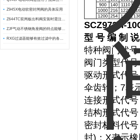
900
140
1110
10
Z945X电动软密封闸阀的具体应用
1000
216
1220
11
1200
254
1450
13
Z644TC双闸板出料阀安装时需注意哪些事项？
SCZ973H-10C
ZJF气动不锈钢角座阀的特点能够稳定地控制介质流量
型
号
编
制
说
RXG过滤器能够有效过滤中的各种杂质
特种阀门代号
阀门类型代号
驱动形式代号
伞齿轮；7表
连接形式代号
结构形式代号
密封材料代号：
封)；X表示橡