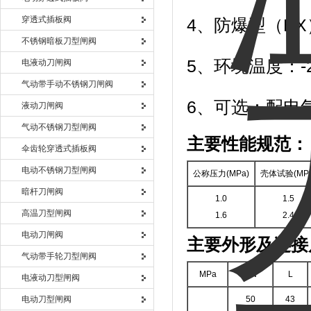
穿透式插板阀
4、防爆型（EX
不锈钢暗板刀型闸阀
5、环境温度：-2
电液动刀闸阀
气动带手动不锈钢刀闸阀
6、可选：配电
液动刀闸阀
气动不锈钢刀型闸阀
主要性能规范：
伞齿轮穿透式插板阀
电动不锈钢刀型闸阀
公称压力(MPa)
壳体试验(MPa
暗杆刀闸阀
1.0
1.5
高温刀型闸阀
1.6
2.4
电动刀闸阀
主要外形及连接
气动带手轮刀型闸阀
MPa
DN
L
电液动刀型闸阀
电动刀型闸阀
50
43