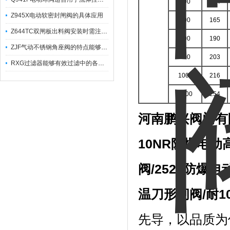
600
154
Z945X电动软密封闸阀的具体应用
700
165
Z644TC双闸板出料阀安装时需注意哪些事项？
800
190
ZJF气动不锈钢角座阀的特点能够稳定地控制介质流量
900
203
RXG过滤器能够有效过滤中的各种杂质
1000
216
1200
254
河南鹏兴阀门有
10NR
防爆电动
阀
/2520
防爆电
温刀形闸阀
/
耐
1
先导，以品质为