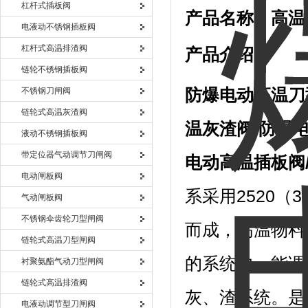
杠杆式插板阀
产品名称：高温电
电液动不锈钢插板阀
杠杆式高温排渣阀
产品介绍：
链轮不锈钢插板阀
不锈钢刀闸阀
防爆电动高温刀
链轮式高温灰渣阀
温灰渣阀
/
防爆
液动不锈钢插板阀
带定位器气动调节刀闸阀
电动高温插板阀
电动闸板阀
系采用2520
气动闸板阀
不锈钢伞齿轮刀型闸阀
而成，高温物料
链轮式高温刀型闸阀
的系统中，能调
衬聚氨酯气动刀型闸阀
链轮式高温排渣阀
灰、渣系统。是
电液动调节型刀闸阀