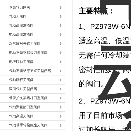
伞齿轮刀闸阀
主要特点：
气动刀闸阀
1、PZ973W-6
气动高温灰渣阀
电动高温灰渣阀
适应高温、低温
双气缸对开式刀闸阀
电动不锈钢暗板刀型闸阀
无需任何冷却装
电液联动刀闸阀
密封性能好，阀
气动不锈钢穿透式刀型闸阀
气动暗杆刀闸阀
的阀门。
双面气缸刀型闸阀
带保护支架暗杆刀型闸阀
2、PZ973W-6
气动聚氨酯刀型闸阀
用了目前市场上
气动高温刀闸阀
气动带手轮聚氨酯刀闸阀
过加长阀杆，增