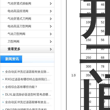
气动穿透式插板阀
65
46
电动高温排渣阀
80
46
气动穿透式刀闸阀
100
52
电动高温刀型闸阀
125
56
气动刀型闸阀
150
56
刀型闸阀
查看更多
200
60
250
68
新闻资讯
300
78
全自动反冲洗过滤器能有效去除过滤介质上的杂质
1.0
350
78
RXG过滤器有哪些特点值得我们选择？
400
102
全程综合器有哪些功能？
450
114
DLXL旋流除砂器选型时需考虑哪些因素？
500
127
全自动反冲洗过滤器能够有效去除不同粒径的固体杂
Q941F电动球阀适合用于流体控制需要迅速反应的场合