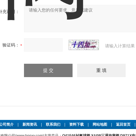
补充说明：
验证码：
请输入计算结果
公司简介
|
新闻资讯
|
联系我们
|
资料下载
|
网站地图
|
返回首页
限公司(www.hnpxv.com)主营产品：
Q41F46衬氟球阀,X44W三通旋塞阀,D971