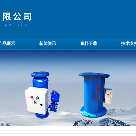
产品展示
新闻资讯
资料下载
技术支