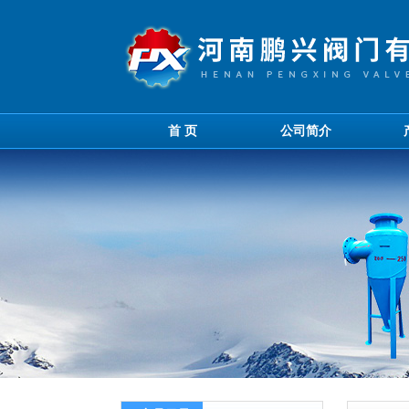
首 页
公司简介