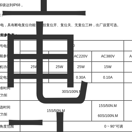
级达到IP68 。
能：
带电，具有断电复位功能，包括复位开、复位关、无复位三种，出厂设置可选。
性能参数表：
*10
号电源
能参数
AC-DC24V
AC110V
AC220V
AC380V
A
机功率
25W
25W
25W
15W
定电流
2.12A
0.57A
0.30A
0.10A
准时间
30S/100N.M
/力矩
15S/50N.M
选时间
15S/50N.M
/力矩
60S/100N.M
角度范围
0 ~ 90°可调