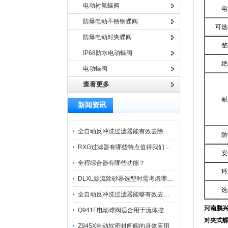
电动衬氟蝶阀
电
防爆电动不锈钢蝶阀
可选
防爆电动对夹蝶阀
整
IP68防水电动蝶阀
绝
电动蝶阀
查看更多
耐
新闻资讯
全自动反冲洗过滤器能有效去除过滤介质上的杂质
防
RXG过滤器有哪些特点值得我们选择？
安
全程综合器有哪些功能？
环
DLXL旋流除砂器选型时需考虑哪些因素？
选
全自动反冲洗过滤器能够有效去除不同粒径的固体杂
河南鹏
Q941F电动球阀适合用于流体控制需要迅速反应的场合
对夹式蝶
Z945X电动软密封闸阀的具体应用