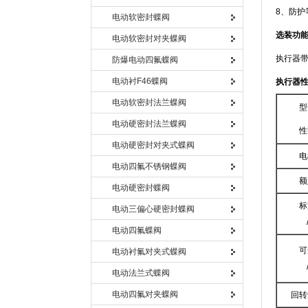
8、防护等
电动软密封蝶阀
选装功
电动软密封对夹蝶阀
执行器
防爆电动四氟蝶阀
电动衬F46蝶阀
执行器
电动软密封法兰蝶阀
型
电动硬密封法兰蝶阀
性
电动硬密封对夹式蝶阀
电
电动四氟不锈钢蝶阀
额
电动硬密封蝶阀
标
电动三偏心硬密封蝶阀
电动四氟蝶阀
可
电动衬氟对夹式蝶阀
电动法兰式蝶阀
电动四氟对夹蝶阀
回转