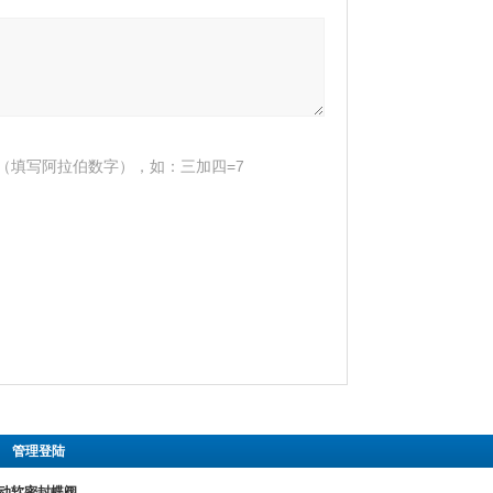
（填写阿拉伯数字），如：三加四=7
|
管理登陆
X电动软密封蝶阀