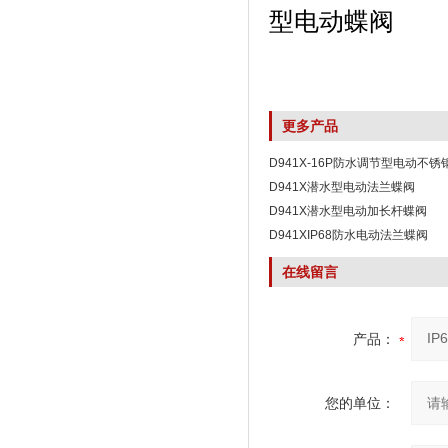
更多产品
D941X-16P防水调节型电动不锈
D941X潜水型电动法兰蝶阀
D941X潜水型电动加长杆蝶阀
D941XIP68防水电动法兰蝶阀
在线留言
产品：
您的单位：