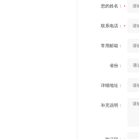
您的姓名：
联系电话：
常用邮箱：
省份：
详细地址：
补充说明：