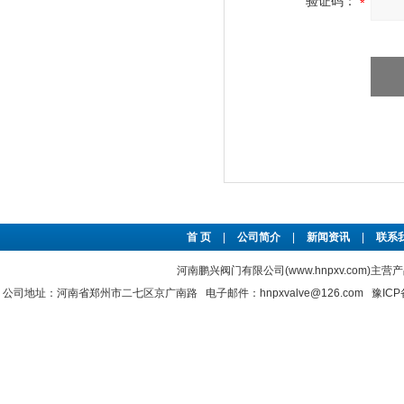
验证码：
首 页
|
公司简介
|
新闻资讯
|
联系
河南鹏兴阀门有限公司(www.hnpxv.com)主营
公司地址：河南省郑州市二七区京广南路 电子邮件：hnpxvalve@126.com
豫ICP