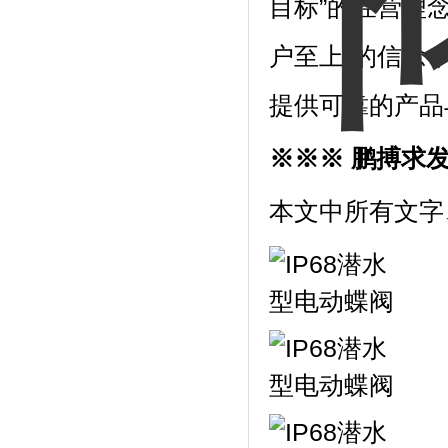
目标”的经营理
户至上”的信念
提供可靠的产品
※※※ 鹏搏求
本文中所有文字