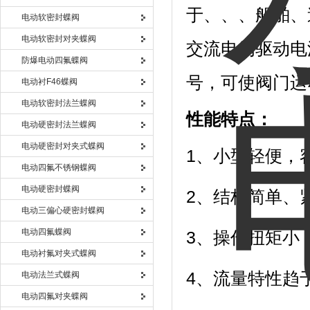
于、、、船舶、造
电动软密封蝶阀
电动软密封对夹蝶阀
交流电为驱动电源
防爆电动四氟蝶阀
号，可使阀门运
电动衬F46蝶阀
电动软密封法兰蝶阀
性能特点：
电动硬密封法兰蝶阀
电动硬密封对夹式蝶阀
1、小型轻便，
电动四氟不锈钢蝶阀
电动硬密封蝶阀
2、结构简单、紧
电动三偏心硬密封蝶阀
电动四氟蝶阀
3、操作扭矩小
电动衬氟对夹式蝶阀
4、流量特性趋
电动法兰式蝶阀
电动四氟对夹蝶阀