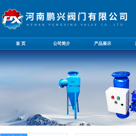
首 页
公司简介
产品展示