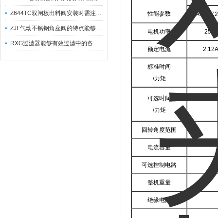
Z644TC双闸板出料阀安装时需注意哪些事项？
性能参数
AC-DC2
ZJF气动不锈钢角座阀的特点能够稳定地控制介质流量
电机功率
25W
RXG过滤器能够有效过滤中的各种杂质
额定电流
2.12
标准时间
/力矩
可选时间
/力矩
回转角度范围
电流容量
可选控制电路
整机重量
绝缘电阻