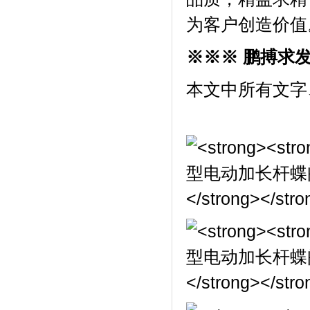
为客户创造价值
※※※ 鹏搏求
本文中所有文字