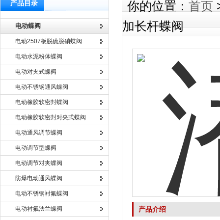
产品目录
你的位置：
首页
加长杆蝶阀
电动蝶阀
电动2507板脱硫脱硝蝶阀
电动水泥粉体蝶阀
电动对夹式蝶阀
电动不锈钢通风蝶阀
电动橡胶软密封蝶阀
电动橡胶软密封对夹式蝶阀
电动通风调节蝶阀
电动调节型蝶阀
电动调节对夹蝶阀
防爆电动通风蝶阀
电动不锈钢衬氟蝶阀
电动衬氟法兰蝶阀
产品介绍