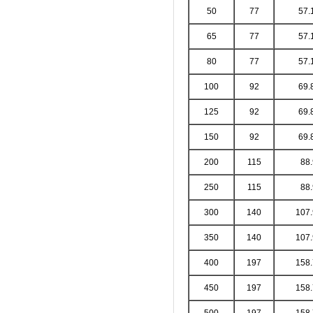
50
77
57.
65
77
57.
80
77
57.
100
92
69.
125
92
69.
150
92
69.
200
115
88.
250
115
88.
300
140
107
350
140
107
400
197
158
450
197
158