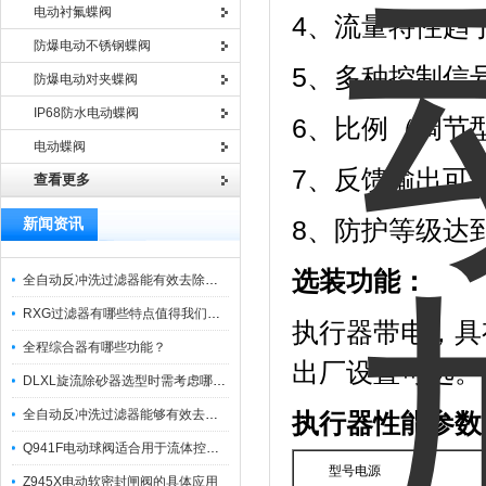
电动衬氟蝶阀
4、流量特性趋
防爆电动不锈钢蝶阀
5、多种控制信
防爆电动对夹蝶阀
IP68防水电动蝶阀
6、比例（调节型）
电动蝶阀
7、反馈输出可选
查看更多
新闻资讯
8、防护等级达到I
选装功能：
全自动反冲洗过滤器能有效去除过滤介质上的杂质
RXG过滤器有哪些特点值得我们选择？
执行器带电，具
全程综合器有哪些功能？
出厂设置可选。
DLXL旋流除砂器选型时需考虑哪些因素？
全自动反冲洗过滤器能够有效去除不同粒径的固体杂
执行器性能参数
Q941F电动球阀适合用于流体控制需要迅速反应的场合
型号电源
Z945X电动软密封闸阀的具体应用