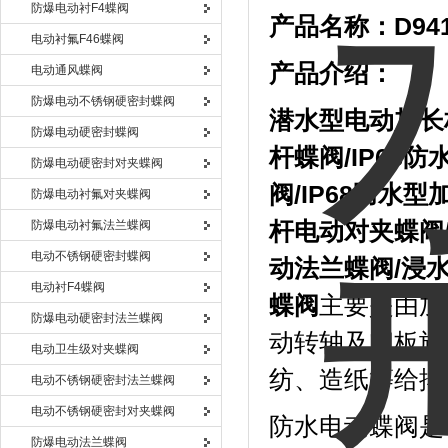
防爆电动衬F4蝶阀
产品名称：D9
电动衬氟F46蝶阀
产品介绍：
电动通风蝶阀
防爆电动不锈钢硬密封蝶阀
潜水型电动加长
防爆电动硬密封蝶阀
杆蝶阀/IP68
防爆电动硬密封对夹蝶阀
阀/IP68防水
防爆电动衬氟对夹蝶阀
防爆电动衬氟法兰蝶阀
杆电动对夹蝶阀
电动不锈钢硬密封蝶阀
动法兰蝶阀/浸
电动衬F4蝶阀
蝶阀
主要是由加
防爆电动硬密封法兰蝶阀
动转轴及阀板旋
电动卫生级对夹蝶阀
纺、造纸等给排
电动不锈钢硬密封法兰蝶阀
电动不锈钢硬密封对夹蝶阀
防水电动蝶阀是
防爆电动法兰蝶阀