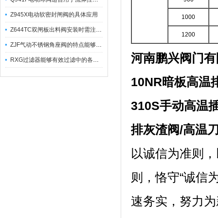
Z945X电动软密封闸阀的具体应用
1000
Z644TC双闸板出料阀安装时需注意哪些事项？
1200
ZJF气动不锈钢角座阀的特点能够稳定地控制介质流量
河南鹏兴阀门有
RXG过滤器能够有效过滤中的各种杂质
10NR暗板高温
310S手动高温
排灰渣阀
/
高温
以诚信为准则，
则，恪守“诚信
速务实，努力为