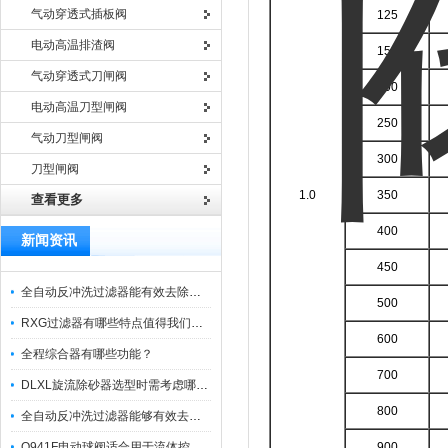
气动穿透式插板阀
125
电动高温排渣阀
150
气动穿透式刀闸阀
200
电动高温刀型闸阀
250
气动刀型闸阀
300
刀型闸阀
1.0
350
查看更多
400
新闻资讯
450
全自动反冲洗过滤器能有效去除过滤介质上的杂质
500
RXG过滤器有哪些特点值得我们选择？
600
全程综合器有哪些功能？
700
DLXL旋流除砂器选型时需考虑哪些因素？
800
全自动反冲洗过滤器能够有效去除不同粒径的固体杂
Q941F电动球阀适合用于流体控制需要迅速反应的场合
900