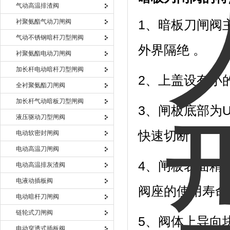
气动高温排渣阀
衬聚氨酯气动刀闸阀
1、暗板刀闸阀
气动不锈钢暗杆刀型闸阀
外界隔绝 。
衬聚氨酯电动刀闸阀
加长杆电动暗杆刀型闸阀
2、上盖设有小
全衬聚氨酯刀闸阀
加长杆气动暗板刀型闸阀
3、闸板底部为
液压驱动刀型闸阀
快速切断。
电动软密封闸阀
电动高温刀闸阀
4、闸板表面精
电动高温排灰渣阀
电液动插板阀
阀座的使用寿命
电动暗杆刀闸阀
链轮式刀闸阀
5、阀体上导向
电动穿透式插板阀