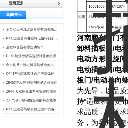
查看更多
10001000
10741074
新闻资讯
说明
LMD-单向
I-手轮
LMS-双向
II-链轮
全自动反冲洗过滤器能有效去除过滤介质上的杂质
河南鹏兴阀门有
RXG过滤器有哪些特点值得我们选择？
卸料插板阀/
电动
全程综合器有哪些功能？
DLXL旋流除砂器选型时需考虑哪些因素？
电动方形螺旋闸
全自动反冲洗过滤器能够有效去除不同粒径的固体杂
电动插板阀/电
Q941F电动球阀适合用于流体控制需要迅速反应的场合
板门/电动单向
Z945X电动软密封闸阀的具体应用
为先导，以品质
Z644TC双闸板出料阀安装时需注意哪些事项？
持“适应和满足
ZJF气动不锈钢角座阀的特点能够稳定地控制介质流量
RXG过滤器能够有效过滤中的各种杂质
求品质，精益求
务，为客户创造