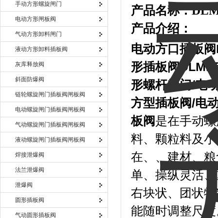
手动方形螺旋闸门
产品名称：
DL
电动方形闸板阀
产品介绍：
气动方形卸料闸门
电动方口插板阀
液动方形卸料插板阀
形插板阀DLM
灰库释放阀
斜面防爆阀
形螺杆闸门/电
链轮螺旋闸门插板阀闸板阀
方型插板阀/电
电动螺旋闸门插板阀闸板阀
板阀
是在手动螺
气动螺旋闸门插板阀闸板阀
料、颗粒料及小
液动螺旋闸门插板阀闸板阀
在、、建材、粮
焊接泄爆阀
法兰泄爆阀
单、操纵灵活、
泄爆阀
右块状、团状物
圆形插板阀
能随时调整尺度
气动圆形插板阀