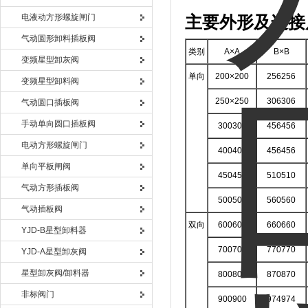
电液动方形螺旋闸门
主要外形及连接
气动圆形卸料插板阀
类别
A×A
B×B
变频星型卸灰阀
单向
200×200
256256
变频星型卸料阀
250×250
306306
气动圆口插板阀
手动单向圆口插板阀
300300
456456
电动方形螺旋闸门
400400
456456
单向平板闸阀
450450
510510
气动方形插板阀
500500
560560
气动插板阀
双向
600600
660660
YJD-B星型卸料器
700700
770770
YJD-A星型卸灰阀
星型卸灰阀/卸料器
800800
870870
非标阀门
900900
974974