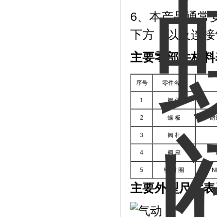
6、本产品通常
下方，以及连接
主要零部件材料
序号
零件名称
1
阀 体
2
蝶 板
耐
3
阀 杆
4
阀 座
5
密 封 圈
N
主要外型尺寸表