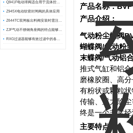
Q941F电动球阀适合用于流体控制需要迅速反应的场合
产品名称：
BV
Z945X电动软密封闸阀的具体应用
产品介绍：
Z644TC双闸板出料阀安装时需注意哪些事项？
ZJF气动不锈钢角座阀的特点能够稳定地控制介质流量
气动粉尘蝶阀
B
RXG过滤器能够有效过滤中的各种杂质
蝴蝶阀/气动粉
末蝶阀/气动铝
推式气缸和铝合
磨橡胶圈、高分
有粉状或颗粒状
传输、重力除尘
终是一个非常经
主要特点：