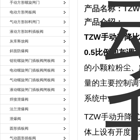
手动方形螺旋闸门
产品名称：
TZW
电动方形闸板阀
产品介绍：
气动方形卸料闸门
液动方形卸料插板阀
TZW
手动升降比
灰库释放阀
0.5比例卸灰调
斜面防爆阀
链轮螺旋闸门插板阀闸板阀
的小颗粒粉尘、
电动螺旋闸门插板阀闸板阀
气动螺旋闸门插板阀闸板阀
量的主要控制调
液动螺旋闸门插板阀闸板阀
系统中。
焊接泄爆阀
法兰泄爆阀
TZW手动升降
泄爆阀
圆形插板阀
体上设有开度显
气动圆形插板阀