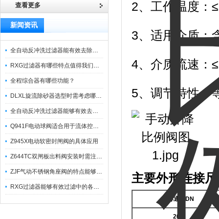
2、工作温度：≤1
查看更多
新闻资讯
3、适用介质：
全自动反冲洗过滤器能有效去除过滤介质上的杂质
4、介质流速：≤2
RXG过滤器有哪些特点值得我们选择？
全程综合器有哪些功能？
5、调节特性：
DLXL旋流除砂器选型时需考虑哪些因素？
全自动反冲洗过滤器能够有效去除不同粒径的固体杂
Q941F电动球阀适合用于流体控制需要迅速反应的场合
Z945X电动软密封闸阀的具体应用
Z644TC双闸板出料阀安装时需注意哪些事项？
ZJF气动不锈钢角座阀的特点能够稳定地控制介质流量
主要外形连接尺
RXG过滤器能够有效过滤中的各种杂质
公称通径DN
200