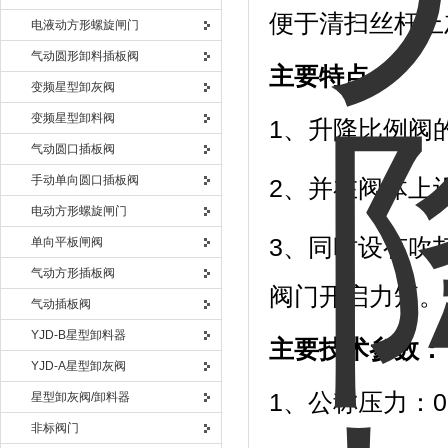
便于清扫丝杆上
电液动方形螺旋闸门
气动圆形卸料插板阀
主要特点：
变频星型卸灰阀
变频星型卸料阀
1、升降比例阀
气动圆口插板阀
手动单向圆口插板阀
2、并在阀体上
电动方形螺旋闸门
3、同时设有吹
单向平板闸阀
气动方形插板阀
阀门开启力矩。
气动插板阀
YJD-B星型卸料器
主要技术参数：
YJD-A星型卸灰阀
1、公称压力：0.
星型卸灰阀/卸料器
非标阀门