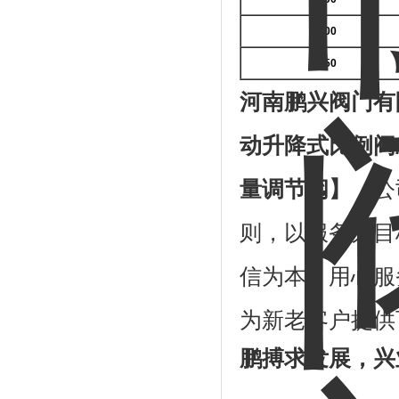
1200
1250
河南鹏兴阀门有
动升降式比例阀
量调节阀
】
，
公
则，以服务为目
信为本，用心服
为新老客户提供
鹏搏求发展，兴