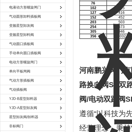
76
418
电液动方形螺旋闸门
102
425
127
416
气动圆形卸料插板阀
152
452
203
503
变频星型卸灰阀
254
573
305
946
变频星型卸料阀
356
1032
气动圆口插板阀
手动单向圆口插板阀
电动方形螺旋闸门
河南鹏兴阀门有
单向平板闸阀
气动方形插板阀
路换向阀
SK
双
气动插板阀
阀
/
电动双路阀
S
YJD-B星型卸料器
YJD-A星型卸灰阀
遵循“以科技为
星型卸灰阀/卸料器
非标阀门
经营理念，秉持