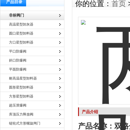
产品目录
你的位置：
首页
非标阀门
高温星型卸灰器
圆口星型卸料器
方口星型卸料器
平口防爆阀
斜口防爆阀
平面防爆阀
耐高温星型卸料器
圆形星型卸料器
方形星型卸料器
超压泄爆阀
产品介绍
库顶压力释放阀
链轮式方形螺旋闸门
产品名称：
双路