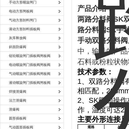
手动方形螺旋闸门
产品介绍：
电动方形闸板阀
两路分料阀
SK
气动方形卸料闸门
路分料阀
SK
手
液动方形卸料插板阀
灰库释放阀
手动双路分料阀
斜面防爆阀
中，输送的产品
链轮螺旋闸门插板阀闸板阀
石料或粉粒状物
电动螺旋闸门插板阀闸板阀
技术参数：
气动螺旋闸门插板阀闸板阀
1、双路分料阀有
液动螺旋闸门插板阀闸板阀
相匹配，203m
焊接泄爆阀
2、SK阀的操
法兰泄爆阀
作，温度可达20
泄爆阀
主要外形连接尺
圆形插板阀
规格
A
气动圆形插板阀